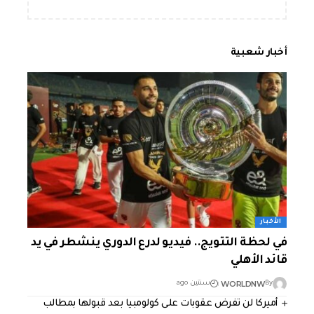
أخبار شعبية
الأخبار
في لحظة التتويج.. فيديو لدرع الدوري ينشطر في يد
قائد الأهلي
WORLDNW
By
سنتين ago
أميركا لن تفرض عقوبات على كولومبيا بعد قبولها بمطالب