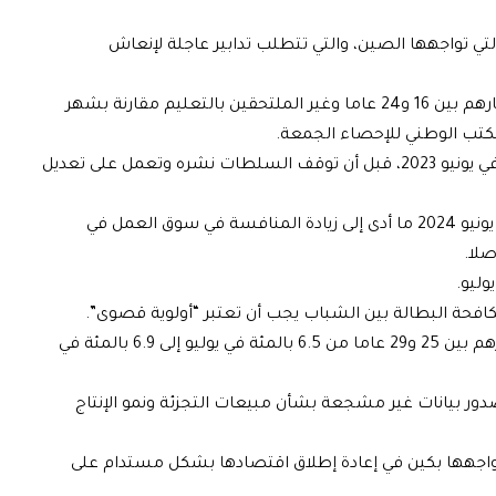
لتي تواجهها الصين، والتي تتطلب تدابير عاجلة لإنعاش
ارتفع معدل البطالة بين الشباب الذين تتراوح أعمارهم بين 16 و24 عاما وغير الملتحقين بالتعليم مقارنة بشهر
وسجل مؤشر نسبة البطالة المرتقب 21.3 بالمئة في يونيو 2023، قبل أن توقف السلطات نشره وتعمل على تعديل
تخرّج نحو 12 مليون طالب من جامعات الصين في يونيو 2024 ما أدى إلى زيادة المنافسة في سوق العمل في
لا.
وليو.
افحة البطالة بين الشباب يجب أن تعتبر “أولوية قصوى”.
وارتفع معدل البطالة في صفوف مَن تتراوح أعمارهم بين 25 و29 عاما من 6.5 بالمئة في يوليو إلى 6.9 بالمئة في
ر بيانات غير مشجعة بشأن مبيعات التجزئة ونمو الإنتاج
اجهها بكين في إعادة إطلاق اقتصادها بشكل مستدام على