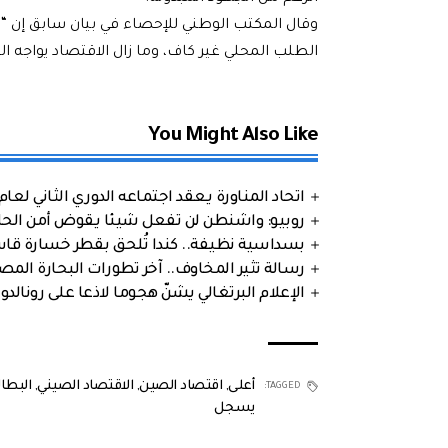
وقال المكتب الوطني للإحصاء في بيان سابق إن “الآثا
الطلب المحلي غير كاف، وما زال الاقتصاد يواجه 
You Might Also Like
اتحاد المناورة يعقد اجتماعه الدوري الثاني لعام 2026
روبيو: واشنطن لن تفعل شيئا يقوض أمن الحلف
بسداسية نظيفة.. كندا تُلحق بقطر خسارة قاس
رسالة تثير المخاوف.. آخر تطورات البحارة الم
الإعلام البرتغالي يشنّ هجوما لاذعا على رونالدو
أعلى
,
اقتصاد الصين
,
الاقتصاد الصيني
,
البطا
TAGGED:
يسجل