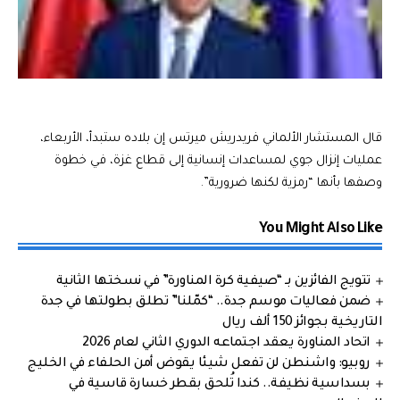
قال المستشار الألماني فريدريش ميرتس إن بلاده ستبدأ، الأربعاء،
عمليات إنزال جوي لمساعدات إنسانية إلى قطاع غزة، في خطوة
وصفها بأنها “رمزية لكنها ضرورية”.
You Might Also Like
تتويج الفائزين بـ “صيفية كرة المناورة” في نسختها الثانية
ضمن فعاليات موسم جدة.. “كمّلنا” تطلق بطولتها في جدة
التاريخية بجوائز 150 ألف ريال
اتحاد المناورة يعقد اجتماعه الدوري الثاني لعام 2026
روبيو: واشنطن لن تفعل شيئا يقوض أمن الحلفاء في الخليج
بسداسية نظيفة.. كندا تُلحق بقطر خسارة قاسية في