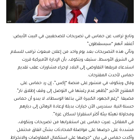
وتابع ترامب عن حماس في تصريحات للصحفيين في البيت الأبيض:
أعتقد أنهم “سيسقطون”
وتأتي هذه التصريحات بعد يوم واحد من إعلان مبعوث ترامب للسلام
في الشرق الأوسط، ستيف ويتكوف، بأن الإدارة الأميركية قررت
استدعاء فريقها التفاوضي إلى البلاد لإجراء مشاورات عقب تقديم
حماس لأحدث المقترحات.
وقال ويتكوف
في منشور على منصة “إكس”، إن رد حماس على
المقترح الأخير “يُظهر عدم رغبتها في التوصل إلى وقف إطلاق نار”.
مضيفا: “رغم الجهود الكبيرة التي بذلها الوسطاء، لا يبدو أن حماس
حسنة النية. سندرس الآن خيارات بديلة لإعادة الرهائن إلى ديارهم
ومحاولة تهيئة بيئة أكثر استقرارا لسكان غزة”.
في المقابل، عبرت حماس عن استغرابها من تصريحات ويتكوف،
مشددة على حرصها على مواصلة المحادثات بشأن اتفاق محتمل.
وأكدت
حماس
في بيان “حرصها على استكمال المفاوضات والانخراط