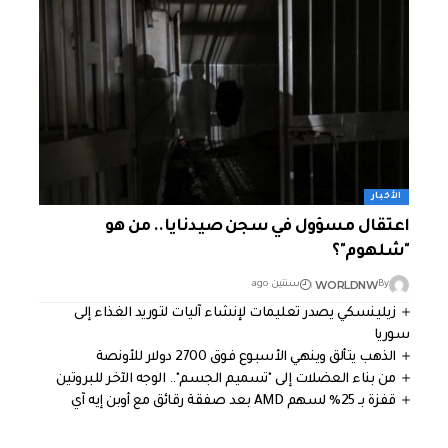
الأخبار
اعتقال مسؤول في سجن صيدنايا.. من هو
"شلهوم"؟
WORLDNW
By
سنتين ago
زيلينسكي يصدر تعليمات لإنشاء آليات لتوريد الغذاء إلى
سوريا
الذهب يتألق وينهي الأسبوع فوق 2700 دولار للأونصة
من بناء العضلات إلى "تسميم الجسم".. الوجه الآخر للبروتين
قفزة بـ 25% لسهم AMD بعد صفقة رقائق مع أوبن إيه آي