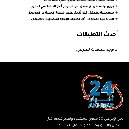
اتحاد المناورة يعقد اجتماعه الدوري الثاني لعام 2026
روبيو: واشنطن لن تفعل شيئا يقوض أمن الحلفاء في الخليج
بسداسية نظيفة.. كندا تُلحق بقطر خسارة قاسية في المونديال
رسالة تثير المخاوف.. آخر تطورات البحارة المصريين بالصومال
أحدث التعليقات
لا توجد تعليقات للعرض.
نحن نؤثر على 20 مليون مستخدم ونعتبر شبكة أخبار
الأعمال والتكنولوجيا رقم واحد على هذا الكوكب.