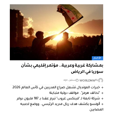
الأخبار
بمشاركة غربية وعربية.. مؤتمر إقليمي بشأن
سوريا في الرياض
WORLDNW
By
سنتين ago
خبرات المونديال تشعل صراع المدربين في كأس العالم 2026
"تحالف هرمز".. مواقف دولية متباينة
شركة تابعة لـ "فينكس غروب" تبرم عقدا بـ 187 مليون دولار
ألونسو يكشف هدف ريال مدريد الرئيسي.. ووضع لاعبيه
المصابين