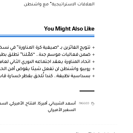
العلاقات الاستراتيجية” مع واشنطن.
You Might Also Like
تتويج الفائزين بـ “صيفية كرة المناورة” في نسخت
ضمن فعاليات موسم جدة.. “كمّلنا” تطلق بطولتها في جد
اتحاد المناورة يعقد اجتماعه الدوري الثاني لعام 2026
روبيو: واشنطن لن تفعل شيئا يقوض أمن الحلف
بسداسية نظيفة.. كندا تُلحق بقطر خسارة قاس
أسعد الشيباني
,
أميركا
,
افتتاح
,
الأميركي
,
السف
TAGGED:
السفير الأميركي