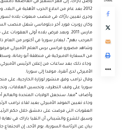
وصل باراك، إلى مقر السفير في العاصمة دمشق، ا
SHARE
2012 بعد عام من اندلاع الحرب الأهلية في البلاد، وفق ما أوردته وكالة “رويترز”.
وجرى تعيين بارّاك في منصب مبعوث بلاده لسوريا في 23 مايو ، وهو أيضاً سفير الولايات المتحدة 
وكان روبرت فورد آخر دبلوماسي شغل منصب السفي
مارس 2011. وبعد فرض بلاده أولى العقوب
المرحب بهم”، ليغادر سوريا في أكتوبر من العام ذات
وشاهد مصورو فرانس برس العلم الأميركي مرفوعا د
من السفارة الاميركية في منطقة أبو رمانة، وسط
وجاء ذلك بعد ساعات من إعلان الرئيس الأميركي
الأميركي لدى أنقرة، موفدا إلى سوريا.
وقال ترامب وفق منشور لوزارة الخارجية، على منص
سوريا على وقف التطرف، وتحسين العلاقات، وتح
وأضاف “معا، سنجعل الولايات المتحدة والعالم آم
العقوبات التي فرضت على دمشق خلال حكم الرئي
وسبق للشرع والشيباني أن التقيا باراك في نهاية
بيان عن الرئاسة السورية، يوم الأحد، إن الاجتماع ج