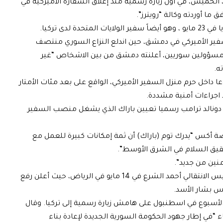
لخميس، في أول زيارة رسمية منذ إغلاق السفارة الأميركية في
لدى تركيا.
ر الأميركي في دمشق، حين اندلع النزاع السوري منتصف
ات على مسؤولين سوريين، أعلنته دمشق من بين الاشخاص “غير
ه.
اخل حرم منزل السفير الأميركي، الواقع على بعد مئات الأمتار
 اجراءات أمنية مشددة.
 دونالد ترامب رسميا تعيين باراك الذي يشغل منصب السفير
ة أكس “يدرك توم (باراك) أن ثمة إمكانات كبيرة للعمل مع
قيق السلام في الشرق الأوسط”.
نين من جديد”.
وجاء تعيين الموفد الأميركي بعيد لقاء ترامب الرئيس الانتقالي أحمد الشرع في 14 مايو في الرياض، حيث أعلن رفع
س بشار الأسد.
 الأسبوع في اسطنبول على هامش زيارة رسمية إلى تركيا. وقال
اء “في إطار جهود الحكومة السورية الجديدة لإعادة بناء