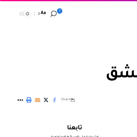
2
Aa
دمشق
Share
تابعنا