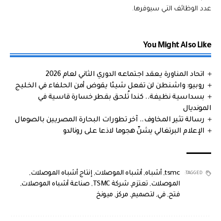
عدد الوظائف التي سيوفرها.
You Might Also Like
اتحاد المناورة يعقد اجتماعه الدوري الثاني لعام 2026
روبيو: واشنطن لن تفعل شيئا يقوض أمن الحلفاء في الخليج
بسداسية نظيفة.. كندا تُلحق بقطر خسارة قاسية في
المونديال
رسالة تثير المخاوف.. آخر تطورات البحارة المصريين بالصومال
الإعلام البرتغالي يشنّ هجوما لاذعا على رونالدو
tsmc
,
أشباه
,
أشباه الموصلات
,
إنتاج أشباه الموصلات
,
TAGGED:
الموصلات
,
تعتزم
,
شركة TSMC
,
صناعة أشباه الموصلات
,
فتح
,
في
,
لتصميم
,
مركز
,
ميونخ