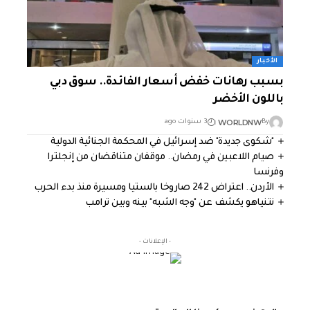
الأخبار
بسبب رهانات خفض أسعار الفائدة.. سوق دبي
باللون الأخضر
WORLDNW
By
3 سنوات ago
"شكوى جديدة" ضد إسرائيل في المحكمة الجنائية الدولية
صيام اللاعبين في رمضان.. موقفان متناقضان من إنجلترا
وفرنسا
الأردن.. اعتراض 242 صاروخا بالستيا ومسيرة منذ بدء الحرب
نتنياهو يكشف عن "وجه الشبه" بينه وبين ترامب
- الإعلانات -