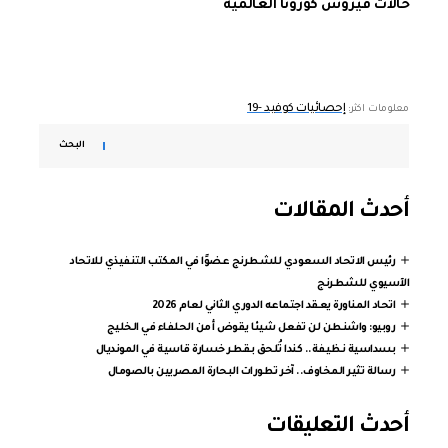
حالات فيروس كورونا العالمية
إحصائيات كوفيد -19
معلومات اكثر:
البحث
أحدث المقالات
رئيس الاتحاد السعودي للشطرنج عضوًا في المكتب التنفيذي للاتحاد
الآسيوي للشطرنج
اتحاد المناورة يعقد اجتماعه الدوري الثاني لعام 2026
روبيو: واشنطن لن تفعل شيئا يقوض أمن الحلفاء في الخليج
بسداسية نظيفة.. كندا تُلحق بقطر خسارة قاسية في المونديال
رسالة تثير المخاوف.. آخر تطورات البحارة المصريين بالصومال
أحدث التعليقات