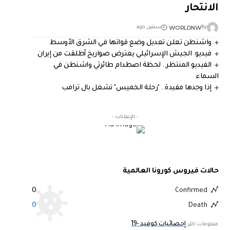
الانتحار
WORLDNW
By
سنتين ago
واشنطن تعلن تعديل وضع قواتها في الشرق الأوسط
فيديو: الجيش الإسرائيلي يعترض صواريخ أطلقت من إيران
الفيديو المنتظر.. لحظة اصطدام طائرتي واشنطن في
السماء
إذا وجدها مفيدة.. "رحلة الخميس" تشغل بال ترامب
- الإعلانات -
حالات فيروس كورونا العالمية
0
Confirmed
0
Death
إحصائيات كوفيد -19
معلومات اكثر: