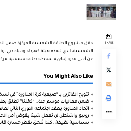
حقق مشروع الطاقة الشمسية المركزة ضمن المرح
SHARE
الشمسية، الذي تنفذه هيئة كهرباء ومياه دبي، رقماً
عن أعلى قدرة إنتاجية لمحطة طاقة شمسية مركزة بموقع وا
You Might Also Like
تتويج الفائزين بـ “صيفية كرة المناورة” في نسخت
ضمن فعاليات موسم جدة.. “كمّلنا” تطلق بطولتها في جد
اتحاد المناورة يعقد اجتماعه الدوري الثاني لعام 2026
روبيو: واشنطن لن تفعل شيئا يقوض أمن الحلف
بسداسية نظيفة.. كندا تُلحق بقطر خسارة قاس