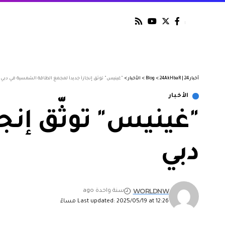
أخبار 24 | 24AkHbaR
>
Blog
>
الأخبار
>
"غينيس" توثّق إنجازاً جديداً لمجمع الطاقة الشمسية في دبي
الأخبار
"غينيس" توثّق إنج
دبي
WORLDNW
سنة واحدة ago
Last updated: 2025/05/19 at 12:26 مساءً