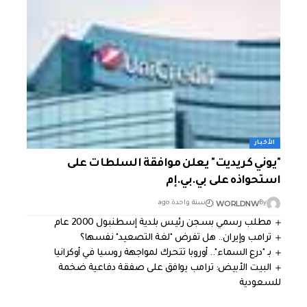
الأخبار
"يوني كريديت" يعلن موافقة السلطات على
استحواذه على بي.بي.إم
WORLDNW
By
سنة واحدة ago
مطلب رسمي بسجن رئيس بلدية إسطنبول 2000 عام
ترامب وإيران.. هل تفرض "لغة التصعيد" نفسها؟
بـ "درع السماء".. أوروبا تتحرك لمواجهة روسيا في أوكرانيا
البيت الأبيض: ترامب يوافق على صفقة دفاعية ضخمة
للسعودية