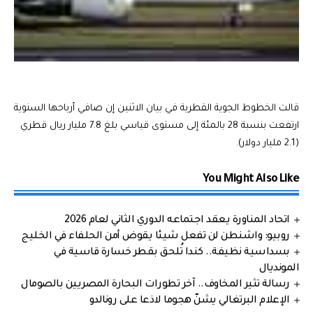
قالت الخطوط الجوية القطرية في بيان الاثنين إن صافي أرباحها السنوية
ارتفعت بنسبة 28 بالمئة إلى مستوى قياسي بلغ 7.8 مليار ريال قطري
(2.1 مليار دولار).
You Might Also Like
اتحاد المناورة يعقد اجتماعه الدوري الثاني لعام 2026
روبيو: واشنطن لن تفعل شيئا يقوض أمن الحلفاء في الخليج
بسداسية نظيفة.. كندا تُلحق بقطر خسارة قاسية في
المونديال
رسالة تثير المخاوف.. آخر تطورات البحارة المصريين بالصومال
الإعلام البرتغالي يشنّ هجوما لاذعا على رونالدو