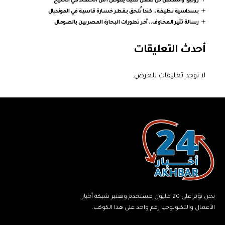
روبيو: واشنطن لن تفعل شيئا يقوض أمن الحلفاء في الخليج
بسداسية نظيفة.. كندا تُلحق بقطر خسارة قاسية في المونديال
رسالة تثير المخاوف.. آخر تطورات البحارة المصريين بالصومال
أحدث التعليقات
لا توجد تعليقات للعرض.
نحن نؤثر على 20 مليون مستخدم ونعتبر شبكة أخبار
الأعمال والتكنولوجيا رقم واحد على هذا الكوكب.