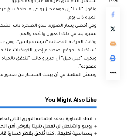
سبتمبر، أثناء شق طريقها عبر فوهة جيزيرو.
SHARE
المياه ذات يوم.
وفي أقصى يسار الصورة، تبدو الصخرة ذات الشكل
مميزة بما في ذلك العيون والأنف والفم.
وكانت المركبة الفضائية “بيرسيفيرانس”، وهي عبا
تستكشف موقع اصطدام إحدى الكويكبات منذ فبراير 1
مفقودة”.
وتتمثل المهمة في أن يبحث المسبار عن صخور قديم
You Might Also Like
اتحاد المناورة يعقد اجتماعه الدوري الثاني لعام 2026
روبيو: واشنطن لن تفعل شيئا يقوض أمن الحلف
بسداسية نظيفة.. كندا تُلحق بقطر خسارة قاس