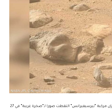
وحسب ما نقلت صحيفة “ديلي ميل” البريطانية، فإن مركبة “بيرسيفيرانس” التقطت صورا لـ”صخرة غريبة” في 27