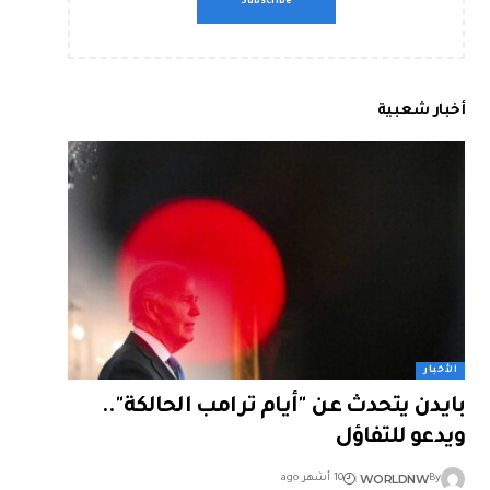
أخبار شعبية
الأخبار
بايدن يتحدث عن "أيام ترامب الحالكة"..
ويدعو للتفاؤل
WORLDNW
By
10 أشهر ago