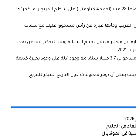
وتقول “ناسا” إن فوهة جيزيرو هي منطقة يبلغ عرضها 28 ميلا (نحو 45 كيلومترا) على سطح المريخ ربما غمرتها
 الغريب وكأنها عبارة عن رأس مسحوق قليلا، مع سمات
رة عن مختبر متنقل بحجم السيارة ويتم التحكم فيه عن بعد،
202.
وذكرت “ديلي ميل” أن جيزيرو كانت “تتدفق بالمياه منذ حوالي 3.7 مليار سنة، مع وجود أدلة على وجود بحيرة قديمة
ة يمكن أن توفر معلومات حول التاريخ المبكر للمريخ.
اء في الخليج
ية في المونديال