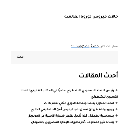
حالات فيروس كورونا العالمية
إحصائيات كوفيد -19
معلومات اكثر:
البحث
أحدث المقالات
رئيس الاتحاد السعودي للشطرنج عضوًا في المكتب التنفيذي للاتحاد
الآسيوي للشطرنج
اتحاد المناورة يعقد اجتماعه الدوري الثاني لعام 2026
روبيو: واشنطن لن تفعل شيئا يقوض أمن الحلفاء في الخليج
بسداسية نظيفة.. كندا تُلحق بقطر خسارة قاسية في المونديال
رسالة تثير المخاوف.. آخر تطورات البحارة المصريين بالصومال