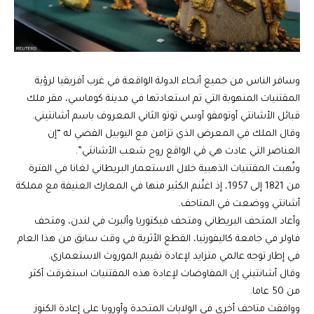
وسافر الناس من جميع أنحاء الدولة الواقعة في غرب أفريقيا لرؤية
المقتنيات المنهوبة التي تم استعادتها في مدينة كوماسي، مقر ملك
قبائل الأشانتي أوتومفو أوسي توتو الثاني المعروف باسم أشانتيني.
وقال الملك في المعرض الذي تزامن مع اليوبيل الفضي له “إن
العناصر التي عادت هي في الواقع روح شعب الأشانتي”.
ونُهبت المقتنيات الذهبية خلال الاستعمار البريطاني لغانا في الفترة
من 1821 إلى 1957، إذ اغتُنم الكثير منها في المعارك العنيفة مع مملكة
أشانتي ووضعت في المتاحف.
وأعاد المتحف البريطاني ومتحف فيكتوريا وألبرت في لندن، ومتحف
فاولر في جامعة كاليفورنيا، القطع الأثرية في وقت سابق من هذا العام
في إطار توجه عالمي متزايد لإعادة تقييم الموروث الاستعماري.
وقال أشانتيني إن المفاوضات لإعادة هذه المقتنيات استغرقت أكثر
من 50 عاما.
ووافقت متاحف أخرى في الولايات المتحدة وأوروبا على إعادة الكنوز