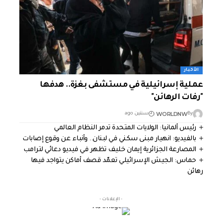
الأخبار
عملية إسرائيلية في مستشفى بغزة.. هدفها
"رفات الرهائن"
WORLDNW
By
سنتين ago
رئيس ألمانيا: الولايات المتحدة تدمر النظام العالمي
بالفيديو: انهيار مبنى سكني في لبنان.. وأنباء عن وقوع إصابات
المصارعة الجزائرية إيمان خليف تظهر في فيديو دعائي لترامب
حماس: الجيش الإسرائيلي تعمّد قصف أماكن يتواجد فيها
رهائن
- الإعلانات -