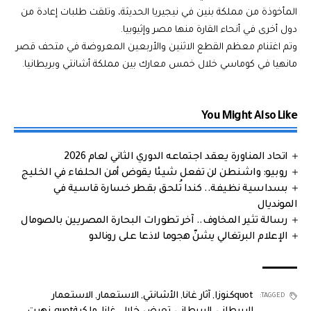
المأخوذة من مملكة بنين في نيجيريا الحديثة، وتلقت طلبات إعادة من
دول أخرى في أنحاء القارة منها مصر وإثيوبيا.
وتم اغتنام معظم القطع الاثنين والأربعين المعروضة في متحف قصر
مانهيا في كوماسي خلال خمس معارك بين مملكة أشانتي وبريطانيا.
You Might Also Like
اتحاد المناورة يعقد اجتماعه الدوري الثاني لعام 2026
روبيو: واشنطن لن تفعل شيئا يقوض أمن الحلفاء في الخليج
بسداسية نظيفة.. كندا تُلحق بقطر خسارة قاسية في
المونديال
رسالة تثير المخاوف.. آخر تطورات البحارة المصريين بالصومال
الإعلام البرتغالي يشنّ هجوما لاذعا على رونالدو
quotكنوزا
,
آثار غانا
,
الأشانتي
,
الاستعمار
,
الاستعمار
TAGGED: