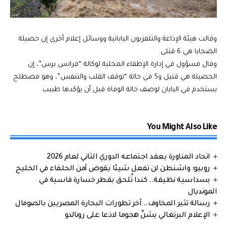
وقالت هيئة الإذاعة والتلفزيون اليابانية ووسائل إعلام أخرى إن حصيلة
الضحايا هي 6 قتلى.
وقال مسؤول في إدارة الإطفاء المحلية لوكالة “فرانس برس”، إن
الحصيلة هي قتيل و5 في حالة “توقف القلب والتنفس”، وهو مصطلح
يستخدم في اليابان لوصف حالة الوفاة قبل أن يؤكدها طبيب.
You Might Also Like
اتحاد المناورة يعقد اجتماعه الدوري الثاني لعام 2026
روبيو: واشنطن لن تفعل شيئا يقوض أمن الحلفاء في الخليج
بسداسية نظيفة.. كندا تُلحق بقطر خسارة قاسية في
المونديال
رسالة تثير المخاوف.. آخر تطورات البحارة المصريين بالصومال
الإعلام البرتغالي يشنّ هجوما لاذعا على رونالدو