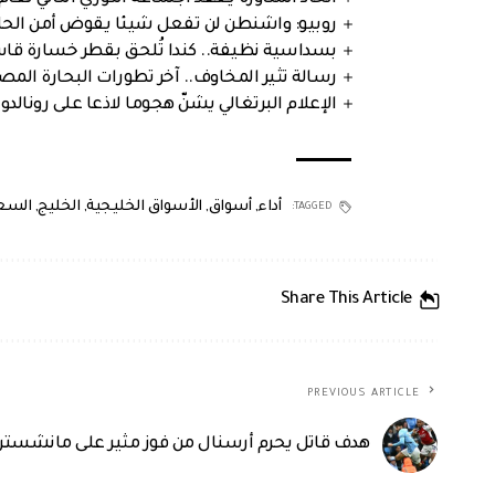
روبيو: واشنطن لن تفعل شيئا يقوض أمن الحلف
بسداسية نظيفة.. كندا تُلحق بقطر خسارة قاس
رسالة تثير المخاوف.. آخر تطورات البحارة الم
الإعلام البرتغالي يشنّ هجوما لاذعا على رونالدو
أداء
,
أسواق
,
الأسواق الخليجية
,
الخليج
,
السع
TAGGED:
Share This Article
PREVIOUS ARTICLE
هدف قاتل يحرم أرسنال من فوز مثير على مانشستر