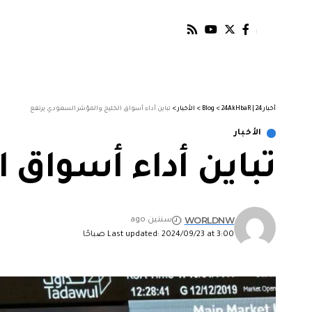
أخبار 24 | 24AkHbaR
>
Blog
>
الأخبار
>
تباين أداء أسواق الخليج والمؤشر السعودي يرتفع
الأخبار
تباين أداء أسواق 
WORLDNW
سنتين ago
Last updated: 2024/09/23 at 3:00 صباحًا