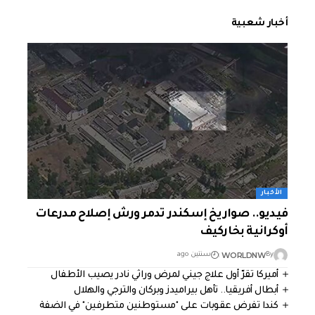
أخبار شعبية
الأخبار
فيديو.. صواريخ إسكندر تدمر ورش إصلاح مدرعات
أوكرانية بخاركيف
WORLDNW
By
سنتين ago
أميركا تقرّ أول علاج جيني لمرض وراثي نادر يصيب الأطفال
أبطال أفريقيا.. تأهل بيراميدز وبركان والترجي والهلال
كندا تفرض عقوبات على "مستوطنين متطرفين" في الضفة