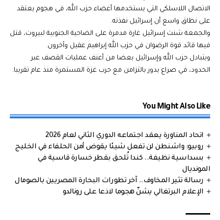
الاتصال اللاسلكي التي يستخدمها أعضاء حزب الله، في هجوم يعتقد
على نطاق واسع أن إسرائيل نفذته.
والجمعة شنت إسرائيل غارة مدمرة على الضاحية الجنوبية لبيروت، قتل
فيها قائد قوة الرضوان في حزب الله إبراهيم عقيل وآخرون.
ويتبادل حزب الله وإسرائيل بعضا من أعنف عمليات القصف عبر
الحدود، في صراع يدور بالتزامن مع حرب غزة المستمرة منذ عام تقريبا.
You Might Also Like
اتحاد المناورة يعقد اجتماعه الدوري الثاني لعام 2026
روبيو: واشنطن لن تفعل شيئا يقوض أمن الحلفاء في الخليج
بسداسية نظيفة.. كندا تُلحق بقطر خسارة قاسية في
المونديال
رسالة تثير المخاوف.. آخر تطورات البحارة المصريين بالصومال
الإعلام البرتغالي يشنّ هجوما لاذعا على رونالدو