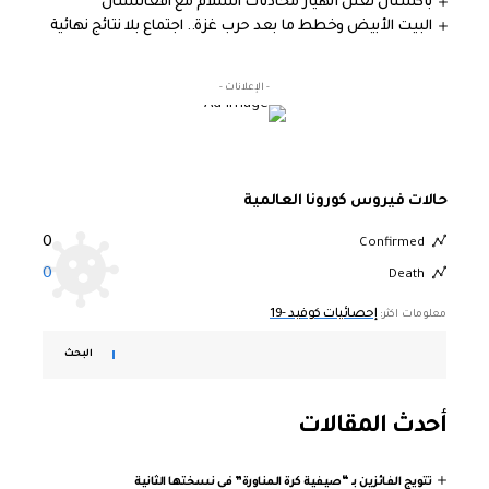
باكستان تعلن انهيار محادثات السلام مع أفغانستان
البيت الأبيض وخطط ما بعد حرب غزة.. اجتماع بلا نتائج نهائية
- الإعلانات -
حالات فيروس كورونا العالمية
0
Confirmed
0
Death
إحصائيات كوفيد -19
معلومات اكثر:
البحث
أحدث المقالات
تتويج الفائزين بـ “صيفية كرة المناورة” في نسختها الثانية