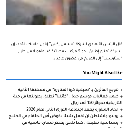
قال الرئيس التنفيذي لشركة “سبيس إكس” إيلون ماسك، الأحد، إن
الشركة تعتزم إطلاق نحو 5 مركبات فضائية غير مأهولة من طراز
“ستارشيب” إلى المريخ في غضون عامين.
You Might Also Like
تتويج الفائزين بـ “صيفية كرة المناورة” في نسختها الثانية
ضمن فعاليات موسم جدة.. “كمّلنا” تطلق بطولتها في جدة
التاريخية بجوائز 150 ألف ريال
اتحاد المناورة يعقد اجتماعه الدوري الثاني لعام 2026
روبيو: واشنطن لن تفعل شيئا يقوض أمن الحلفاء في الخليج
بسداسية نظيفة.. كندا تُلحق بقطر خسارة قاسية في