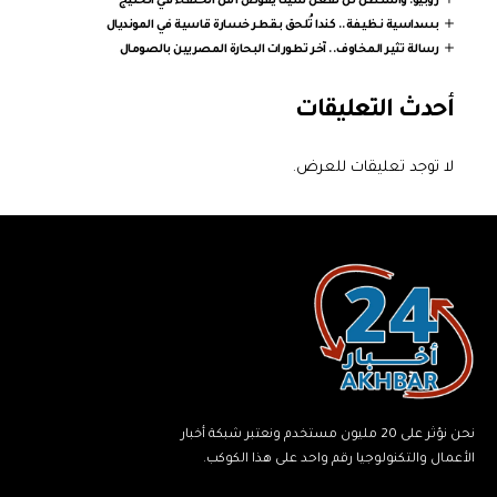
روبيو: واشنطن لن تفعل شيئا يقوض أمن الحلفاء في الخليج
بسداسية نظيفة.. كندا تُلحق بقطر خسارة قاسية في المونديال
رسالة تثير المخاوف.. آخر تطورات البحارة المصريين بالصومال
أحدث التعليقات
لا توجد تعليقات للعرض.
نحن نؤثر على 20 مليون مستخدم ونعتبر شبكة أخبار
الأعمال والتكنولوجيا رقم واحد على هذا الكوكب.