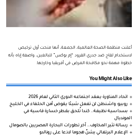
أعلنت منظمة الصحة العالمية، الجمعة، أنها منحت أول ترخيص
لاستخدام لقاح ضد جدري القرود “إم بوكس” للبالغين، واصفة إياه بأنه
خطوة مهمة نحو مكافحة المرض في أفريقيا وخارجها.
You Might Also Like
اتحاد المناورة يعقد اجتماعه الدوري الثاني لعام 2026
روبيو: واشنطن لن تفعل شيئا يقوض أمن الحلفاء في الخليج
بسداسية نظيفة.. كندا تُلحق بقطر خسارة قاسية في
المونديال
رسالة تثير المخاوف.. آخر تطورات البحارة المصريين بالصومال
الإعلام البرتغالي يشنّ هجوما لاذعا على رونالدو