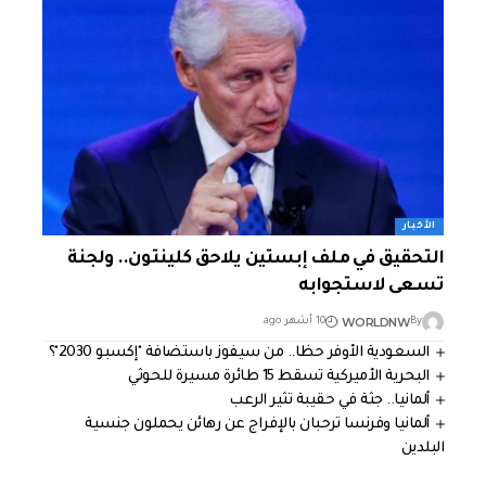
الأخبار
التحقيق في ملف إبستين يلاحق كلينتون.. ولجنة
تسعى لاستجوابه
WORLDNW
By
10 أشهر ago
السعودية الأوفر حظا.. من سيفوز باستضافة "إكسبو 2030"؟
البحرية الأميركية تسقط 15 طائرة مسيرة للحوثي
ألمانيا.. جثة في حقيبة تثير الرعب
ألمانيا وفرنسا ترحبان بالإفراج عن رهائن يحملون جنسية
البلدين