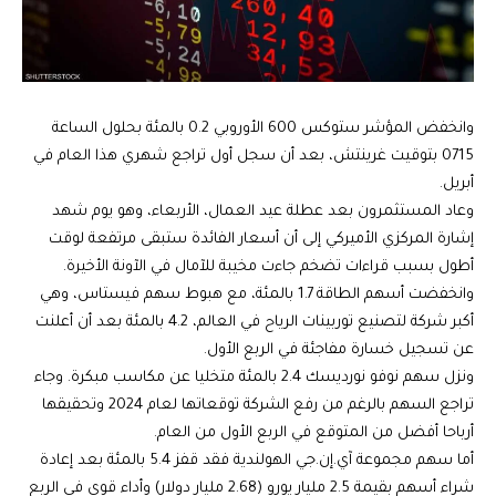
وانخفض المؤشر ستوكس 600 الأوروبي 0.2 بالمئة بحلول الساعة
0715 بتوقيت غرينتش، بعد أن سجل أول تراجع شهري هذا العام في
أبريل.
وعاد المستثمرون بعد عطلة عيد العمال، الأربعاء، وهو يوم شهد
إشارة المركزي الأميركي إلى أن أسعار الفائدة ستبقى مرتفعة لوقت
أطول بسبب قراءات تضخم جاءت مخيبة للآمال في الآونة الأخيرة.
وانخفضت أسهم الطاقة 1.7 بالمئة، مع هبوط سهم فيستاس، وهي
أكبر شركة لتصنيع توربينات الرياح في العالم، 4.2 بالمئة بعد أن أعلنت
عن تسجيل خسارة مفاجئة في الربع الأول.
ونزل سهم نوفو نورديسك 2.4 بالمئة متخليا عن مكاسب مبكرة. وجاء
تراجع السهم بالرغم من رفع الشركة توقعاتها لعام 2024 وتحقيقها
أرباحا أفضل من المتوقع في الربع الأول من العام.
أما سهم مجموعة آي.إن.جي الهولندية فقد قفز 5.4 بالمئة بعد إعادة
شراء أسهم بقيمة 2.5 مليار يورو (2.68 مليار دولار) وأداء قوي في الربع