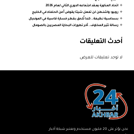
اتحاد المناورة يعقد اجتماعه الدوري الثاني لعام 2026
روبيو: واشنطن لن تفعل شيئا يقوض أمن الحلفاء في الخليج
بسداسية نظيفة.. كندا تُلحق بقطر خسارة قاسية في المونديال
رسالة تثير المخاوف.. آخر تطورات البحارة المصريين بالصومال
أحدث التعليقات
لا توجد تعليقات للعرض.
نحن نؤثر على 20 مليون مستخدم ونعتبر شبكة أخبار