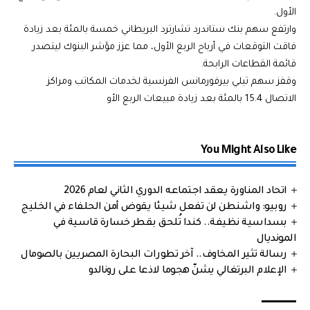
الأول.
وارتفع سهم بنك ستاندرد تشارترد البريطاني خمسة بالمئة بعد زيادة
فاقت التوقعات في أرباح الربع الأول، مما عزز مؤشر البنوك ليتصدر
قائمة القطاعات الرابحة.
وقفز سهم تيلي بيرفورمانس الفرنسية لخدمات المكاتب ومراكز
الاتصال 15.4 بالمئة بعد زيادة مبيعات الربع الأو
You Might Also Like
اتحاد المناورة يعقد اجتماعه الدوري الثاني لعام 2026
روبيو: واشنطن لن تفعل شيئا يقوض أمن الحلفاء في الخليج
بسداسية نظيفة.. كندا تُلحق بقطر خسارة قاسية في
المونديال
رسالة تثير المخاوف.. آخر تطورات البحارة المصريين بالصومال
الإعلام البرتغالي يشنّ هجوما لاذعا على رونالدو