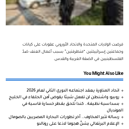
فرضت الولايات المتحدة والاتحاد الأوروبي عقوبات على كيانات
وجماعتين إسرائييلتين “متطرفتين” بسبب أعمال العنف ضدّ
الفلسطينيين في الضفة الغربية والقدس.
You Might Also Like
اتحاد المناورة يعقد اجتماعه الدوري الثاني لعام 2026
روبيو: واشنطن لن تفعل شيئا يقوض أمن الحلفاء في الخليج
بسداسية نظيفة.. كندا تُلحق بقطر خسارة قاسية في
المونديال
رسالة تثير المخاوف.. آخر تطورات البحارة المصريين بالصومال
الإعلام البرتغالي يشنّ هجوما لاذعا على رونالدو