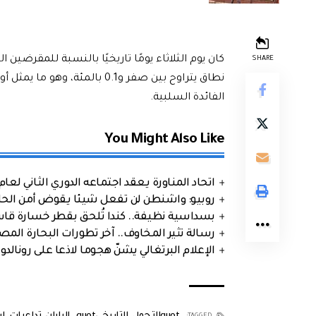
كان يوم الثلاثاء يومًا تاريخيًا بالنسبة للمقرضين ال
SHARE
الفائدة السلبية.
You Might Also Like
اتحاد المناورة يعقد اجتماعه الدوري الثاني لعام 2026
روبيو: واشنطن لن تفعل شيئا يقوض أمن الحلف
بسداسية نظيفة.. كندا تُلحق بقطر خسارة قاس
رسالة تثير المخاوف.. آخر تطورات البحارة الم
الإعلام البرتغالي يشنّ هجوما لاذعا على رونالدو