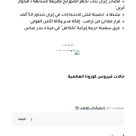
مصادر: إيران بدأت تجهز الصورايخ بطريقة مشابهة لـ"هجوم
أبريل"
نشطاء: حصيلة قتلى الاحتجاجات في إيران تتجاوز الـ5 آلاف
قرار مفاجئ من ترامب.. إقالة مدير وكالة الأمن القومي
غرق سفينة حربية إيرانية "بالكامل" في ميناء بندر عباس
- الإعلانات -
حالات فيروس كورونا العالمية
إحصائيات كوفيد -19
معلومات اكثر:
البحث