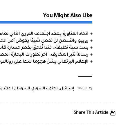
You Might Also Like
اتحاد المناورة يعقد اجتماعه الدوري الثاني لعام 2026
روبيو: واشنطن لن تفعل شيئا يقوض أمن الحلف
بسداسية نظيفة.. كندا تُلحق بقطر خسارة قاس
رسالة تثير المخاوف.. آخر تطورات البحارة الم
الإعلام البرتغالي يشنّ هجوما لاذعا على رونالدو
إسرائيل
,
الجنوب السوري
,
السويداء
,
المشاور
TAGGED:
Share This Article