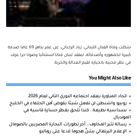
شكلت وفاة الفنان اللبناني، زياد الرحباني، عن عمر يناهز 69 عاما صدمة
كبيرة لجمهوره وأصدقائه، ليفقد لبنان فنانا استثنائيا وصوتا حرا عرف
في نظر محبيه بانحيازه لقيم العدالة والحرية.
You Might Also Like
اتحاد المناورة يعقد اجتماعه الدوري الثاني لعام 2026
روبيو: واشنطن لن تفعل شيئا يقوض أمن الحلفاء في الخليج
بسداسية نظيفة.. كندا تُلحق بقطر خسارة قاسية في
المونديال
رسالة تثير المخاوف.. آخر تطورات البحارة المصريين بالصومال
الإعلام البرتغالي يشنّ هجوما لاذعا على رونالدو