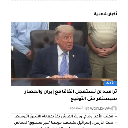
أخبار شعبية
الأخبار
ترامب: لن نستعجل اتفاقا مع إيران والحصار
سيستمر حتى التوقيع
WORLDNW
By
3 أشهر ago
مكتب الأمير وليام: وريث العرش يقرّ بمعاناة الشرق الأوسط
تحت الأرض.. إسرائيل تكتشف موقعا "غير مسبوق" لحماس