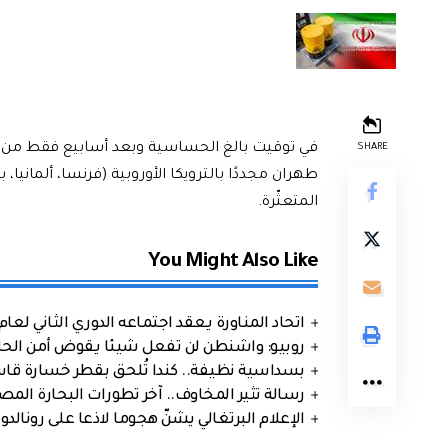
SHARE
طهران مجددًا بالترويكا الأوروبية (فرنسا، ألمانيا
المتعثّرة.
You Might Also Like
اتحاد المناورة يعقد اجتماعه الدوري الثاني لعام 2026
روبيو: واشنطن لن تفعل شيئا يقوض أمن الحلف
بسداسية نظيفة.. كندا تُلحق بقطر خسارة قاس
رسالة تثير المخاوف.. آخر تطورات البحارة الم
الإعلام البرتغالي يشنّ هجوما لاذعا على رونالدو