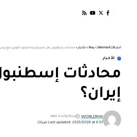
أخبار 24 | 24AkHbaR
>
Blog
>
الأخبار
>
محادثات إسطنبول: هل تكسر أوروبا الجمود النووي مع إيران
الأخبار
محادثات إسطنبول:
إيران؟
WORLDNW
سنة واحدة ago
Last updated: 2025/07/26 at 6:57 صباحًا