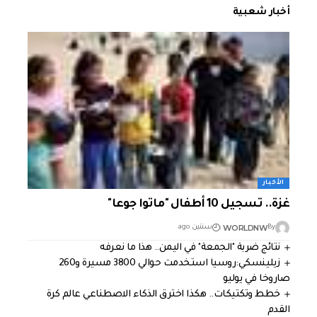
أخبار شعبية
الأخبار
غزة.. تسجيل 10 أطفال "ماتوا جوعا"
WORLDNW
By
سنتين ago
نتائج ضربة "الجمعة" في اليمن.. هذا ما نعرفه
زيلينسكي:روسيا استخدمت حوالي 3800 مسيرة و260
صاروخا في يوليو
خطط وتكتيكات.. هكذا اخترق الذكاء الاصطناعي عالم كرة
القدم