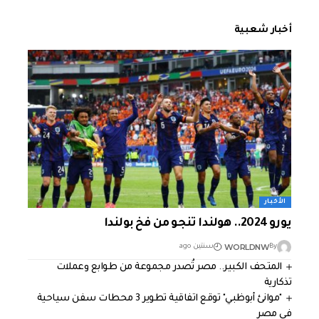
أخبار شعبية
الأخبار
يورو 2024.. هولندا تنجو من فخ بولندا
WORLDNW
By
سنتين ago
المتحف الكبير.. مصر تُصدر مجموعة من طوابع وعملات
تذكارية
"موانئ أبوظبي" توقع اتفاقية تطوير 3 محطات سفن سياحية
في مصر