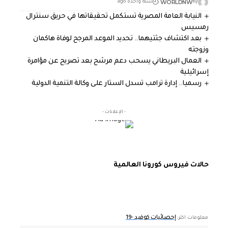
WORLDNW
By
سنة واحدة ago
النيابة العامة المصرية تستكمل تحقيقاتها في حريق سنترال
رمسيس
بعد اكتشاف جثتيهما.. تحديد الموعد المرجح لوفاة هاكمان
وزوجته
العمال البريطاني يسحب دعم مرشح بعد تصريح عن مؤامرة
إسرائيلية
رسميا.. إدارة ترامب تسدل الستار على وكالة التنمية الدولية
- الإعلانات -
حالات فيروس كورونا العالمية
إحصائيات كوفيد -19
معلومات اكثر: