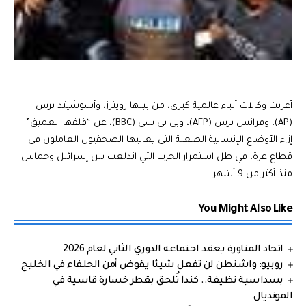
أعربت وكالات أنباء عالمية كبرى، من بينها رويترز، وأسوشيتد برس
(AP)، وفرانس برس (AFP)، وبي بي سي (BBC)، عن “قلقها العميق”
إزاء الأوضاع الإنسانية الصعبة التي يعانيها الصحفيون العاملون في
قطاع غزة، في ظل استمرار الحرب التي اندلعت بين إسرائيل وحماس
منذ أكثر من 9 أشهر.
You Might Also Like
اتحاد المناورة يعقد اجتماعه الدوري الثاني لعام 2026
روبيو: واشنطن لن تفعل شيئا يقوض أمن الحلفاء في الخليج
بسداسية نظيفة.. كندا تُلحق بقطر خسارة قاسية في
المونديال