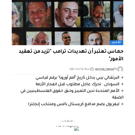
الأخبار
حماس تعتبر أن تهديدات ترامب "تزيد من تعقيد
الأمور"
WORLDNW
By
سنة واحدة ago
البرتغالي بيبي يدخل تاريخ "أمم أوروبا" برقم قياسي
السودان.. تحرك عاجل مطلوب قبل انفجار الأزمة
الأمم المتحدة تدين التمييز وخنق حقوق الفلسطينيين في
الضفة
ليفربول يضم مدافع كريستال بالاس ومنتخب إنجلترا
- الإعلانات -