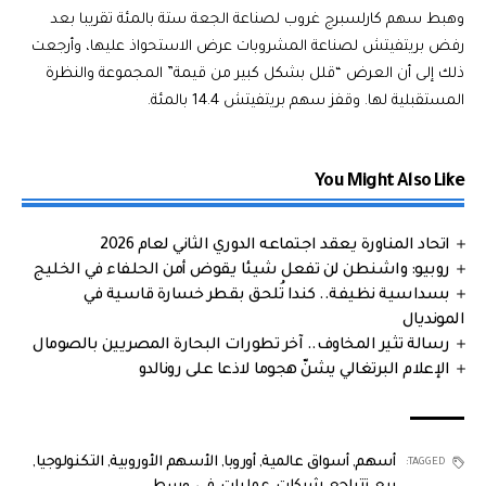
وهبط سهم كارلسبرج غروب لصناعة الجعة ستة بالمئة تقريبا بعد
رفض بريتفيتش لصناعة المشروبات عرض الاستحواذ عليها، وأرجعت
ذلك إلى أن العرض “قلل بشكل كبير من قيمة” المجموعة والنظرة
المستقبلية لها. وقفز سهم بريتفيتش 14.4 بالمئة.
You Might Also Like
اتحاد المناورة يعقد اجتماعه الدوري الثاني لعام 2026
روبيو: واشنطن لن تفعل شيئا يقوض أمن الحلفاء في الخليج
بسداسية نظيفة.. كندا تُلحق بقطر خسارة قاسية في
المونديال
رسالة تثير المخاوف.. آخر تطورات البحارة المصريين بالصومال
الإعلام البرتغالي يشنّ هجوما لاذعا على رونالدو
أسهم
,
أسواق عالمية
,
أوروبا
,
الأسهم الأوروبية
,
التكنولوجيا
,
TAGGED: