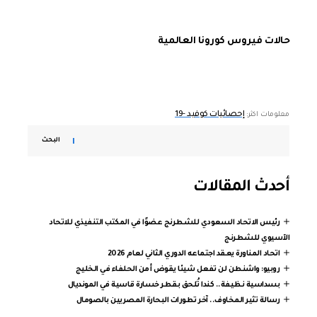
حالات فيروس كورونا العالمية
إحصائيات كوفيد -19
معلومات اكثر:
البحث
أحدث المقالات
رئيس الاتحاد السعودي للشطرنج عضوًا في المكتب التنفيذي للاتحاد
الآسيوي للشطرنج
اتحاد المناورة يعقد اجتماعه الدوري الثاني لعام 2026
روبيو: واشنطن لن تفعل شيئا يقوض أمن الحلفاء في الخليج
بسداسية نظيفة.. كندا تُلحق بقطر خسارة قاسية في المونديال
رسالة تثير المخاوف.. آخر تطورات البحارة المصريين بالصومال