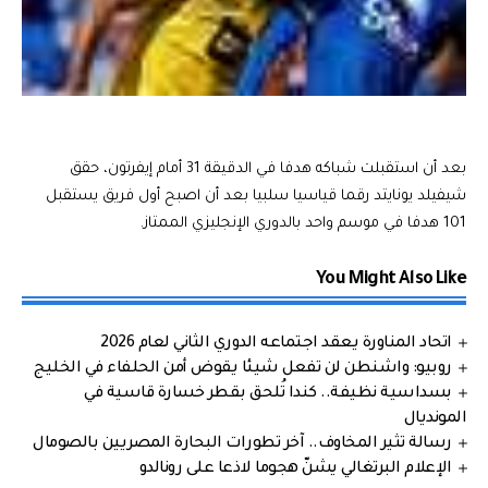
بعد أن استقبلت شباكه هدفا في الدقيقة 31 أمام إيفرتون، حقق
شيفيلد يونايتد رقما قياسيا سلبيا بعد أن اصبح أول فريق يستقبل
101 هدفا في موسم واحد بالدوري الإنجليزي الممتاز.
You Might Also Like
اتحاد المناورة يعقد اجتماعه الدوري الثاني لعام 2026
روبيو: واشنطن لن تفعل شيئا يقوض أمن الحلفاء في الخليج
بسداسية نظيفة.. كندا تُلحق بقطر خسارة قاسية في
المونديال
رسالة تثير المخاوف.. آخر تطورات البحارة المصريين بالصومال
الإعلام البرتغالي يشنّ هجوما لاذعا على رونالدو