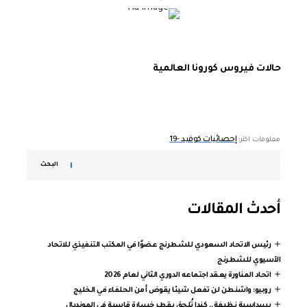
حالات فيروس كورونا العالمية
إحصائيات كوفيد -19
معلومات اكثر:
البحث
أحدث المقالات
رئيس الاتحاد السعودي للشطرنج عضوًا في المكتب التنفيذي للاتحاد
الآسيوي للشطرنج
اتحاد المناورة يعقد اجتماعه الدوري الثاني لعام 2026
روبيو: واشنطن لن تفعل شيئا يقوض أمن الحلفاء في الخليج
بسداسية نظيفة.. كندا تُلحق بقطر خسارة قاسية في المونديال