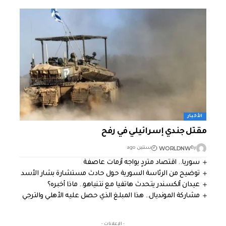
الأخبار
مقتل جندي إسرائيلي في رفح
WORLDNW
By
سنتين ago
سوريا.. اقتصاد متردٍ يواجه أزمات عاصفة
توضيح من الرئاسة السورية حول حادث مستشارة بشار الأسد
عيدان ألكسندر يتحدث هاتفيا مع نتنياهو.. ماذا أخبره؟
مشاركة المونديال.. هذا المبلغ الذي حصل عليه الأهلي والترجي
- الإعلانات -