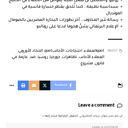
روبيو: واشنطن لن تفعل شيئا يقوض أمن الحلفاء في الخليج
بسداسية نظيفة.. كندا تُلحق بقطر خسارة قاسية في
المونديال
رسالة تثير المخاوف.. آخر تطورات البحارة المصريين بالصومال
الإعلام البرتغالي يشنّ هجوما لاذعا على رونالدو
quotالعملاء
,
احتجاجات
,
الأجانبquot
,
الاتحاد الأوروبي
,
TAGGED:
العملاء الأجانب
,
تظاهرات
,
جورجيا
,
روسيا
,
ضد
,
عارمة
,
في
,
قانون
,
مشروع
Facebook
Leave a comment
لن يتم نشر عنوان بريدك الإلكتروني.
الحقول الإلزامية مشار إليها بـ
*