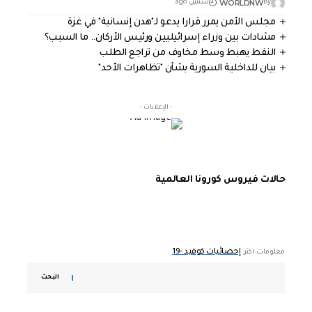
WORLDNW
By
سنتين ago
مجلس الأمن يمرر قرارا يدعو لـ"هدن إنسانية" في غزة
مشادات بين وزراء إسرائيليين ورئيس الأركان.. ما السبب؟
النفط يهبط وسط مخاوف من تراجع الطلب
بيان للداخلية السورية بشأن "تظاهرات الأحد"
- الإعلانات -
حالات فيروس كورونا العالمية
إحصائيات كوفيد -19
معلومات اكثر:
البحث