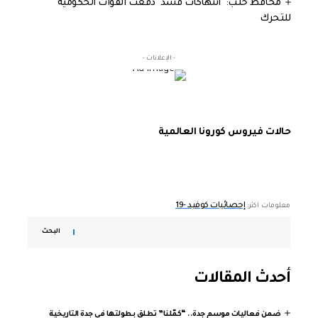
محافظ حلب: "انتهاكات قسد" دفعت القوات الحكومية
للتحرك
- الإعلانات -
حالات فيروس كورونا العالمية
إحصائيات كوفيد -19
معلومات اكثر:
البحث
أحدث المقالات
ضمن فعاليات موسم جدة.. “كمّلنا” تطلق بطولتها في جدة التاريخية