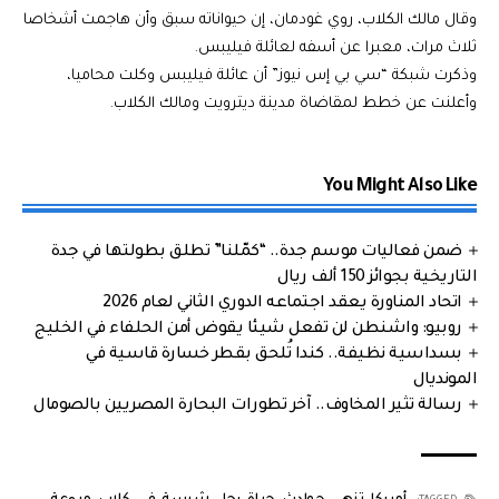
وقال مالك الكلاب، روي غودمان، إن حيواناته سبق وأن هاجمت أشخاصا
ثلاث مرات، معبرا عن أسفه لعائلة فيليبس.
وذكرت شبكة “سي بي إس نيوز” أن عائلة فيليبس وكلت محاميا،
وأعلنت عن خطط لمقاضاة مدينة ديترويت ومالك الكلاب.
You Might Also Like
ضمن فعاليات موسم جدة.. “كمّلنا” تطلق بطولتها في جدة
التاريخية بجوائز 150 ألف ريال
اتحاد المناورة يعقد اجتماعه الدوري الثاني لعام 2026
روبيو: واشنطن لن تفعل شيئا يقوض أمن الحلفاء في الخليج
بسداسية نظيفة.. كندا تُلحق بقطر خسارة قاسية في
المونديال
رسالة تثير المخاوف.. آخر تطورات البحارة المصريين بالصومال