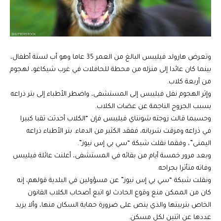
وتعرض هارولد فيليبس البالغ من العمر 35 عاما وهو أب لستة أطفال،
بينما كان عائدا إلى منزله من محطة للحافلات في غرب شيكاغو، لهجوم
من أربعة كلاب.
وإثر الهجوم نقل فيليبس إلى المستشفى، واضطر الأطباء إلى بتر ذراعه
بسبب الجروح الناجمة عن عضات الكلاب.
وحسبما قالت زوجته شونتاي فيليبس فإن “الكلاب أحدثت ثقبا كبيرا
في ذراعه ومزقت شريانه، ففقد الكثير من الدماء. بتر الأطباء ذراعه
اليمنى”، وفقما نقلت شبكة “سي بي إس نيوز”.
وبعد مرور خمسة أيام من بقائه في المستشفى، أعلنت عائلة فيليبس
وفاته متأثرا بجراحه.
ونقلت شبكة “سي بي إس نيوز” عن مسؤولين في البلدية قولهم، إنه
كان من الممكن منع وقوع الحادث لو اتبع أصحاب الكلاب القانون
الخاص بتربيتها والذي ينص على ضرورة حماية السكان منها، وألا يزيد
عددها عن اثنين لكل مسكن.