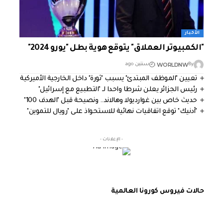
الأخبار
"الكمبيوتر العملاق" يتوقع هوية بطل "يورو 2024"
WORLDNW
By
سنتين ago
تعيين "الموظف المبتدئ" يسبب "ثورة" داخل الخارجية الأميركية
رئيس الجزائر يعلن شرطا واحدا لـ "التطبيع مع إسرائيل"
حديث خاص بين غوارديولا وهالاند.. ونصيحة قبل "الهدف 100"
"أدنيك" توقع اتفاقيات نهائية للاستحواذ على "رويال للتموين"
- الإعلانات -
حالات فيروس كورونا العالمية