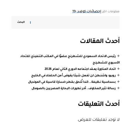
إحصائيات كوفيد -19
معلومات اكثر:
البحث
أحدث المقالات
رئيس الاتحاد السعودي للشطرنج عضوًا في المكتب التنفيذي للاتحاد
الآسيوي للشطرنج
اتحاد المناورة يعقد اجتماعه الدوري الثاني لعام 2026
روبيو: واشنطن لن تفعل شيئا يقوض أمن الحلفاء في الخليج
بسداسية نظيفة.. كندا تُلحق بقطر خسارة قاسية في المونديال
رسالة تثير المخاوف.. آخر تطورات البحارة المصريين بالصومال
أحدث التعليقات
لا توجد تعليقات للعرض.