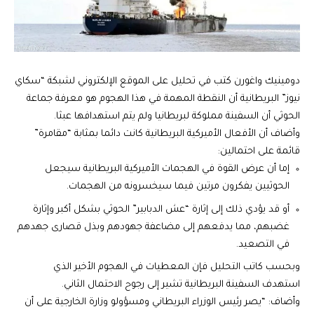
دومينيك واغورن كتب في تحليل على الموقع الإلكتروني لشبكة “سكاي
نيوز” البريطانية أن النقطة المهمة في هذا الهجوم هو معرفة جماعة
الحوثي أن السفينة مملوكة لبريطانيا ولم يتم استهدافها عبثا.
وأضاف أن الأفعال الأميركية البريطانية كانت دائما بمثابة “مقامرة”
قائمة على احتمالين:
إما أن عرض القوة في الهجمات الأميركية البريطانية سيجعل
الحوثيين يفكرون مرتين فيما سيخسرونه من الهجمات.
أو قد يؤدي ذلك إلى إثارة “عش الدبابير” الحوثي بشكل أكبر وإثارة
غضبهم، مما يدفعهم إلى مضاعفة جهودهم وبذل قصارى جهدهم
في التصعيد.
وبحسب كاتب التحليل فإن المعطيات في الهجوم الأخير الذي
استهدف السفينة البريطانية تشير إلى رجوح الاحتمال الثاني.
وأضاف: “يصر رئيس الوزراء البريطاني ومسؤولو وزارة الخارجية على أن