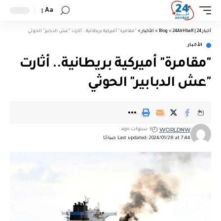
Aa
أخبار 24 | 24AkHbaR
>
Blog
>
الأخبار
>
"مقامرة" أميركية بريطانية.. أثارت "عش الدبابير" الحوثي
الأخبار
"مقامرة" أميركية بريطانية.. أثارت
"عش الدبابير" الحوثي
WORLDNW
3 سنوات ago
Last updated: 2024/01/28 at 7:44 صباحًا