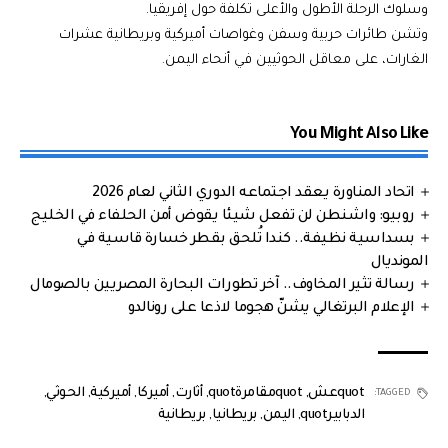
وسلوك الرحلة الأطول والأعلى تكلفة حول إفريقيا.
وتشن طائرات حربية وسفن وغواصات أميركية وبريطانية عشرات
الغارات، على معاقل الحوثيين في أنحاء اليمن.
You Might Also Like
اتحاد المناورة يعقد اجتماعه الدوري الثاني لعام 2026
روبيو: واشنطن لن تفعل شيئا يقوض أمن الحلفاء في الخليج
بسداسية نظيفة.. كندا تُلحق بقطر خسارة قاسية في
المونديال
رسالة تثير المخاوف.. آخر تطورات البحارة المصريين بالصومال
الإعلام البرتغالي يشنّ هجوما لاذعا على رونالدو
quotعش
,
quotمقامرةquot
,
أثارت
,
أميركا
,
أميركية
,
الحوثي
,
TAGGED:
الدبابيرquot
,
اليمن
,
بريطانيا
,
بريطانية