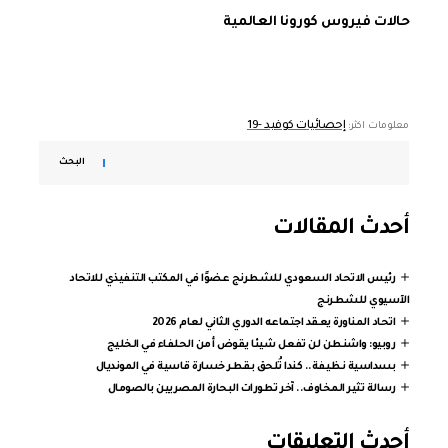
حالات فيروس كورونا العالمية
إحصائيات كوفيد -19
معلومات اكثر:
البحث
أحدث المقالات
رئيس الاتحاد السعودي للشطرنج عضوًا في المكتب التنفيذي للاتحاد
الآسيوي للشطرنج
اتحاد المناورة يعقد اجتماعه الدوري الثاني لعام 2026
روبيو: واشنطن لن تفعل شيئا يقوض أمن الحلفاء في الخليج
بسداسية نظيفة.. كندا تُلحق بقطر خسارة قاسية في المونديال
رسالة تثير المخاوف.. آخر تطورات البحارة المصريين بالصومال
أحدث التعليقات