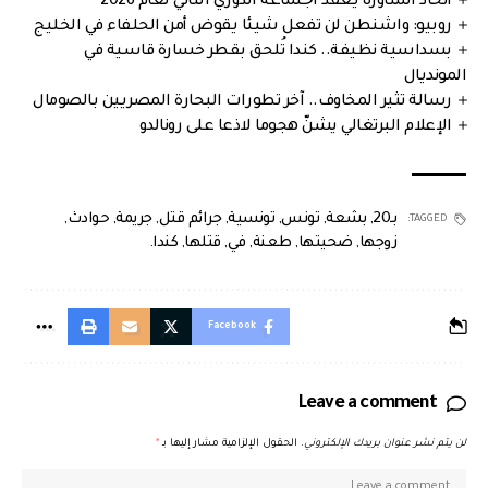
اتحاد المناورة يعقد اجتماعه الدوري الثاني لعام 2026
روبيو: واشنطن لن تفعل شيئا يقوض أمن الحلفاء في الخليج
بسداسية نظيفة.. كندا تُلحق بقطر خسارة قاسية في
المونديال
رسالة تثير المخاوف.. آخر تطورات البحارة المصريين بالصومال
الإعلام البرتغالي يشنّ هجوما لاذعا على رونالدو
بـ20
,
بشعة
,
تونس
,
تونسية
,
جرائم قتل
,
جريمة
,
حوادث
,
TAGGED:
زوجها
,
ضحيتها
,
طعنة
,
في
,
قتلها
,
كندا.
Facebook
Leave a comment
لن يتم نشر عنوان بريدك الإلكتروني.
الحقول الإلزامية مشار إليها بـ
*