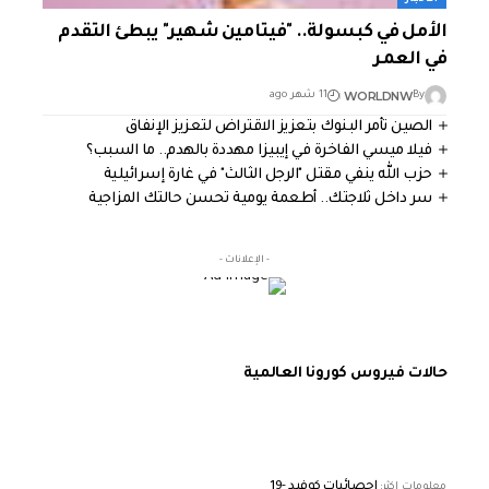
الأمل في كبسولة.. "فيتامين شهير" يبطئ التقدم
في العمر
WORLDNW
By
11 شهر ago
الصين تأمر البنوك بتعزيز الاقتراض لتعزيز الإنفاق
فيلا ميسي الفاخرة في إيبيزا مهددة بالهدم.. ما السبب؟
حزب الله ينفي مقتل "الرجل الثالث" في غارة إسرائيلية
سر داخل ثلاجتك.. أطعمة يومية تحسن حالتك المزاجية
- الإعلانات -
حالات فيروس كورونا العالمية
إحصائيات كوفيد -19
معلومات اكثر: