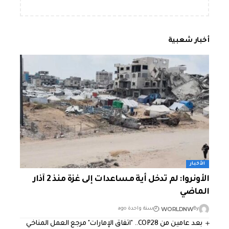
أخبار شعبية
الأخبار
الأونروا: لم تدخل أية مساعدات إلى غزة منذ 2 آذار
الماضي
WORLDNW
By
سنة واحدة ago
بعد عامين من COP28.. "اتفاق الإمارات" مرجع العمل المناخي