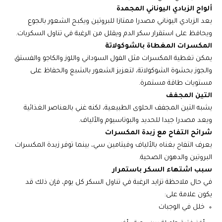
ألواح الزبادي اليوناني المجمدة
يعد الزبادي اليوناني مصدرا ممتازا للبروتين ويكبح الشعور بالجوع
ويحافظ على استقرار سكر الدم ويقلل من الرغبة في تناول السكريات.
المكسرات المغطاة بالشوكولاتة
يمكن تغطية المكسرات مثل الفول السوداني واللوز والكاجو والفستق
والجوز بحشوة الشوكولاتة، لتعزيز الشعور بالشبع والحفاظ على
مستويات طاقة مستمرة.
التين المجفف
يشبه التين المجفف الحلوى الطبيعية، لكنه غني بالعناصر الغذائية
ويعد مصدرا جيدا للحديد والبوتاسيوم والألياف.
شرائح التفاح مع زبدة المكسرات
يعرف التفاح بغناه بالألياف وفيتامين سي، بينما توفر زبدة المكسرات
البروتين والدهون الصحية.
سبب اشتهاء السكر باستمرار
في حال ملاحظة تزايد الرغبة في تناول السكر كل يوم، فإن ذلك قد
يكون علامة على:
خلل في الوجبات