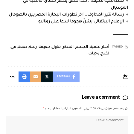
بسداسية نظيفة.. كندا تُلحق بقطر خسارة قاسية في
المونديال
رسالة تثير المخاوف.. آخر تطورات البحارة المصريين بالصومال
الإعلام البرتغالي يشنّ هجوما لاذعا على رونالدو
أخبار علمية
,
الجسم
,
السكر
,
تناول
,
خفيفة
,
رغبة
,
صحة
,
في
,
TAGGED:
لكبح
,
وجبات
Facebook
Leave a comment
لن يتم نشر عنوان بريدك الإلكتروني.
الحقول الإلزامية مشار إليها بـ
*