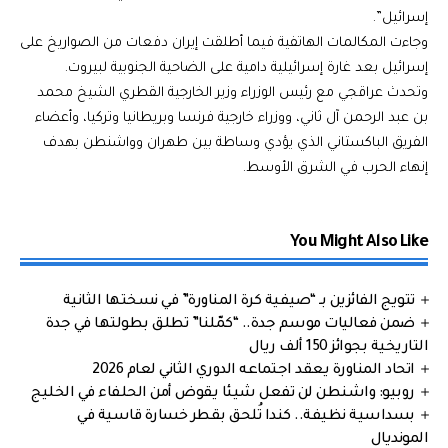
إسرائيل”.
وجاءت المكالمات الهاتفية فيما أطلقت إيران دفعات من الصواريخ على
إسرائيل بعد غارة إسرائيلية دامية على الضاحية الجنوبية لبيروت.
وتحدث عراقجي مع رئيس الوزراء وزير الخارجية القطري الشيخ محمد
بن عبد الرحمن آل ثاني، ووزراء خارجية فرنسا وبريطانيا وتركيا، وأعضاء
الفريق الباكستاني الذي يؤدي وساطة بين طهران وواشنطن بهدف
إنهاء الحرب في الشرق الأوسط.
You Might Also Like
تتويج الفائزين بـ “صيفية كرة المناورة” في نسختها الثانية
ضمن فعاليات موسم جدة.. “كمّلنا” تطلق بطولتها في جدة
التاريخية بجوائز 150 ألف ريال
اتحاد المناورة يعقد اجتماعه الدوري الثاني لعام 2026
روبيو: واشنطن لن تفعل شيئا يقوض أمن الحلفاء في الخليج
بسداسية نظيفة.. كندا تُلحق بقطر خسارة قاسية في
المونديال