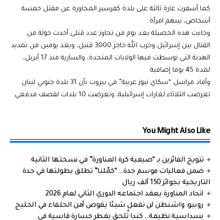
كما أسفرت غارة ثالثة على بلدة كفرسير المجاورة عن مقتل خمسة
أشخاص، بينهم امرأة.
وجاءت هذه الحصيلة بعد يوم من تجاوز عدد قتلى أحدث جولة من
القتال بين إسرائيل وحزب الله حاجز 3000 قتيل، وبعد يومين من تمديد
الهدنة التي توسطت فيها الولايات المتحدة، والسارية منذ 17 أبريل،
لمدة 45 يوما إضافية.
وأفاد مراسل “سكاي نيوز عربية” في بيروت بأن 31 بلدة جنوبي لبنان
تعرضت الثلاثاء لغارات إسرائيلية، وتعرضت 10 بلدات لقصف مدفعي.
You Might Also Like
تتويج الفائزين بـ “صيفية كرة المناورة” في نسختها الثانية
ضمن فعاليات موسم جدة.. “كمّلنا” تطلق بطولتها في جدة
التاريخية بجوائز 150 ألف ريال
اتحاد المناورة يعقد اجتماعه الدوري الثاني لعام 2026
روبيو: واشنطن لن تفعل شيئا يقوض أمن الحلفاء في الخليج
بسداسية نظيفة.. كندا تُلحق بقطر خسارة قاسية في