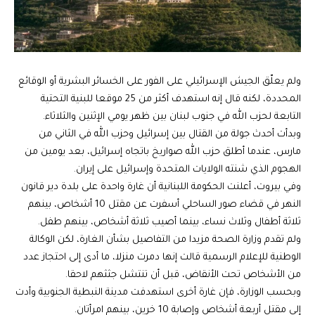
ولم يعلّق الجيش الإسرائيلي على الفور على الخسائر البشرية أو الوقائع
المحددة، لكنه قال إنه استهدف أكثر من 25 موقعا للبنية التحتية
التابعة لحزب الله في جنوب لبنان بين ظهر يومي الإثنين والثلاثاء.
وبدأت أحدث جولة من القتال بين إسرائيل وحزب الله في الثاني من
مارس، عندما أطلق حزب الله صواريخ باتجاه إسرائيل، بعد يومين من
الهجوم الذي شنته الولايات المتحدة وإسرائيل على إيران.
وفي بيروت، أعلنت الحكومة اللبنانية أن غارة واحدة على بلدة دير قانون
النهر في قضاء صور الساحلي أسفرت عن مقتل 10 أشخاص، بينهم
ثلاثة أطفال وثلاث نساء، بينما أصيب ثلاثة أشخاص، بينهم طفل.
ولم تقدم وزارة الصحة مزيدا من التفاصيل بشأن الغارة، لكن الوكالة
الوطنية للإعلام الرسمية قالت إنها دمرت منزلا، ما أدى إلى احتجاز عدد
من الأشخاص تحت الأنقاض، قبل أن تنتشل جثثهم لاحقا.
وبحسب الوزارة، فإن غارة أخرى استهدفت مدينة النبطية الجنوبية وأدت
إلى مقتل أربعة أشخاص وإصابة 10 خرين، بينهم امرأتان.