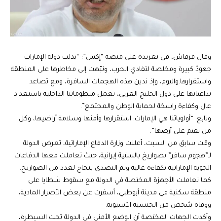
وقال
قرقاش
، في تغريدة على منصة “إكس”: “
بذلت دولة الإمارات
جهودً كبيرة ومخلصة لتفادي الحرب، ونبّهت إلى مخاطرها على المنطقة
واستقرارها.واليوم، وإذ ندين هذه الهجمات السافرة، ومع تصاعد
تداعياتها على دول الخليج العربي، تعمل منظوماتنا الداخلية باستعداد
عال وكفاءة راسخة لحماية الوطن والمجتمع”.
وتابع: “أولوياتنا هي الإمارات: استقرارها وأمنها وسلامة أراضيها، وكل
من يقيم على أرضها”.
وقت سابق من السبت، أعلنت وزارة الدفاع الإماراتية، تعرض الدولة
لـ”هجوم سافر” بصواريخ بالستية إيرانية، حيث تعاملت معها الدفاعات
الجوية الإماراتية بكفاءة عالية وتم التصدي بنجاح لعدد من الصواريخ.
كما تعاملت الأجهزة المختصة في الدولة مع سقوط شظايا على
منطقة سكنية في مدينة
أبوظبي، أسفرت عن بعض الأضرار المادية،
ووفاة شخص من الجنسية الآسيوية.
وأكدت الجهات المختصة أن الوضع الأمني في الدولة تحت السيطرة،