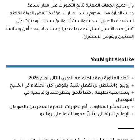
وأن جميع الجهات المعنية تتابع التطورات على مدار الساعة.
ودانت الوزارة هذا الهجوم بأشد العبارات، مؤكدة “رفض الدولة القاطع
لاستهداف
الأعيان المدنية
والمنشآت والمؤسسات الوطنية”، وأن
“مثل هذه الأعمال تمثل تصعيدا خطيرا وعملا جبانا يهدد أمن وسلامة
المدنيين ويقوض الاستقرار”.
You Might Also Like
اتحاد المناورة يعقد اجتماعه الدوري الثاني لعام 2026
روبيو: واشنطن لن تفعل شيئا يقوض أمن الحلفاء في الخليج
بسداسية نظيفة.. كندا تُلحق بقطر خسارة قاسية في
المونديال
رسالة تثير المخاوف.. آخر تطورات البحارة المصريين بالصومال
الإعلام البرتغالي يشنّ هجوما لاذعا على رونالدو