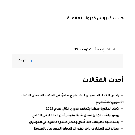
حالات فيروس كورونا العالمية
إحصائيات كوفيد -19
معلومات اكثر:
البحث
أحدث المقالات
رئيس الاتحاد السعودي للشطرنج عضوًا في المكتب التنفيذي للاتحاد
الآسيوي للشطرنج
اتحاد المناورة يعقد اجتماعه الدوري الثاني لعام 2026
روبيو: واشنطن لن تفعل شيئا يقوض أمن الحلفاء في الخليج
بسداسية نظيفة.. كندا تُلحق بقطر خسارة قاسية في المونديال
رسالة تثير المخاوف.. آخر تطورات البحارة المصريين بالصومال