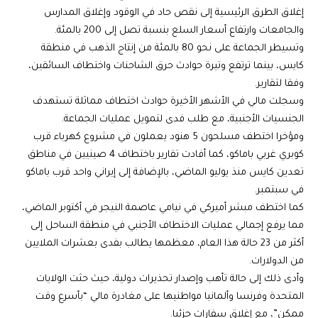
إغلاق الطرق الرئيسية إلى نقص حاد في الوقود وإغلاق المدارس
والجامعات وارتفاع أسعار السلع بنسبة تصل إلى 200 بالمئة.
وتسيطر الجماعة على نحو 80 بالمئة من إنتاج الذهب في منطقة
كايس، بينما ترتفع وتيرة حوادث حرق الشاحنات واختطاف السائقين،
وفقا لتقارير.
وسجلت مالي في الأشهر الأخيرة حوادث اختطاف مماثلة تستهدف
الجنسيات الأجنبية، مع طلب فدى لتمويل عمليات الجماعة.
ومؤخرا اختطف مسلحون 5 هنود يعملون في مشروع كهرباء قرب
كوبري غربي باماكو، كما أفادت تقارير باختطاف 4 صينيين في مناطق
تعدين كايس منذ يوليو الماضي، بالإضافة إلى إيراني واحد قرب باماكو
في سبتمبر.
كما اختطف مبشر أميركي في نيامي عاصمة النيجر في أكتوبر الماضي،
مما يرفع إجمالي عمليات الاختطاف الأجنبي في منطقة الساحل إلى
أكثر من 23 حالة هذا العام، معظمها يطالب بفدى بعشرات الملايين
من الدولارات.
وأدى ذلك إلى حالة تأهب وإصدار تحذيرات دولية، حيث حثت الولايات
المتحدة وفرنسا وألمانيا مواطنيها على مغادرة مالي “بأسرع وقت
ممكن”، مع إغلاق سفارات جزئيا.