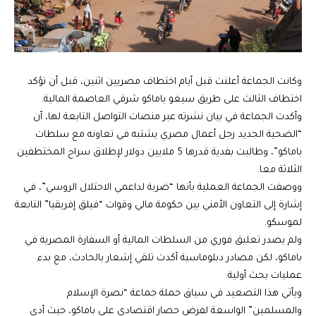
وكانت الجماعة أعلنت قبل أيام اختطاف مصريين اثنين، قبل أن تؤكد
اختطاف الثالث على طريق سيغو باماكو شرقي العاصمة المالية.
وأكدت الجماعة في بيان نشرته عبر منصات التواصل التابعة لها، أن
“الضحية الجديد رجل أعمال مصري يشتبه في تعاونه مع سلطات
باماكو”، وطالبت بفدية قدرها 5 ملايين دولار لإطلاق سراح المختطفين
الثلاثة معا.
ووصفت الجماعة العملية بأنها “ضربة لداعمي الاحتلال الروسي”، في
إشارة إلى التعاون الأمني بين حكومة مالي وقوات “فيلق إفريقيا” التابعة
لموسكو.
ولم يصدر تعليق فوري من السلطات المالية أو السفارة المصرية في
باماكو، لكن مصادر دبلوماسية أكدت تلقي إشعار بالحادث، مع بدء
عمليات بحث أولية.
ويأتي هذا التصعيد في سياق حملة جماعة “نصرة الإسلام
والمسلمين” الواسعة لفرض حصار اقتصادي على باماكو، حيث أدى