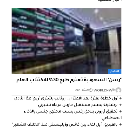
الأخبار
"رسن" السعودية تعتزم طرح 30% للاكتتاب العام
WORLDNW
By
سنتين ago
أول خطوة لفترة بعد الاعتزال.. رونالدو يشتري "ربع" هذا النادي
برشلونة يحسم مستقبل حارس مرماه تشيزني
تحقيق أوروبي يلاحق إكس بسبب محتوى جنسي بالذكاء
الاصطناعي
بالفيديو.. أول لقاء بين فانس وزيلينسكي منذ "الخلاف الشهير"