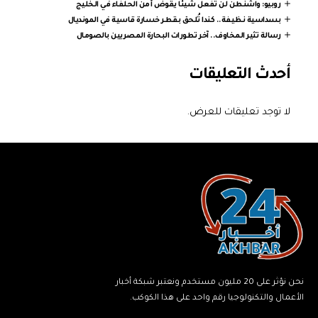
روبيو: واشنطن لن تفعل شيئا يقوض أمن الحلفاء في الخليج
بسداسية نظيفة.. كندا تُلحق بقطر خسارة قاسية في المونديال
رسالة تثير المخاوف.. آخر تطورات البحارة المصريين بالصومال
أحدث التعليقات
لا توجد تعليقات للعرض.
نحن نؤثر على 20 مليون مستخدم ونعتبر شبكة أخبار
الأعمال والتكنولوجيا رقم واحد على هذا الكوكب.