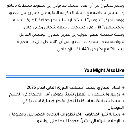
ويحذر محللون من أن هذه الحملة قد تؤدي إلى سقوط سلطات باماكو
إذا استمرت، خاصة مع اعتماد الحكومة المالية على دعم روسي محدود.
ووفقا لمركز “سوفان” للاستخبارات، تسيطر جماعة “نصرة الإسلام
والمسلمين” الآن على مساحات واسعة شمالي وغربي مالي.
ودعت منظمة العفو الدولية إلى تعزيز التعاون الإقليمي العاجل
لمواجهة هذه التهديدات، محذرة من أن “الساحل على حافة كارثة
إنسانية” مع أكثر من 440 ألف نازح داخلي.
You Might Also Like
اتحاد المناورة يعقد اجتماعه الدوري الثاني لعام 2026
روبيو: واشنطن لن تفعل شيئا يقوض أمن الحلفاء في الخليج
بسداسية نظيفة.. كندا تُلحق بقطر خسارة قاسية في
المونديال
رسالة تثير المخاوف.. آخر تطورات البحارة المصريين بالصومال
الإعلام البرتغالي يشنّ هجوما لاذعا على رونالدو