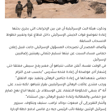
وذكرت هيئة البث الإسرائيلية أن من بين الإجراءات التي يجري بحثها
إعادة تموضع قوات الجيش الإسرائيلي داخل قطاع غزة وتغيير خطوط
الانسحاب السابقة.
وأضاف المصدر أن تصريحات المسؤول الإسرائيلي جاءت قبيل إعلان
حماس مساء السبت عن نيتها تسليم جثماني رهينتين إضافيين
لإسرائيل.
في الوقت نفسه، أعلن مكتب نتنياهو أن معبر رفح سيبقى مغلقا حتى
إشعار آخر، موضحة أن إعادة فتحه ستُدرس “بحسب مدى التزام
حماس بتعهداتها في إعادة جثامين الرهائن وتنفيذ بنود الاتفاق”.
ورحب منتدى عائلات الرهائن الإسرائيليين بقرار نتنياهو، لكنه شدد على
أنه “لا ينبغي للحكومة الاعتماد على الوسطاء، بل عليها اتباع نهج صارم
مع حماس والمطالبة بإعادة جميع الرهائن دون استثناء”.
وأشار التقرير إلى أن مبعوث دونالد ترامب، ستيف ويتكوف، سيزور
إسرائيل الإثنين برفقة نائب الرئيس جيه دي فانس لدفع خطة الإدارة