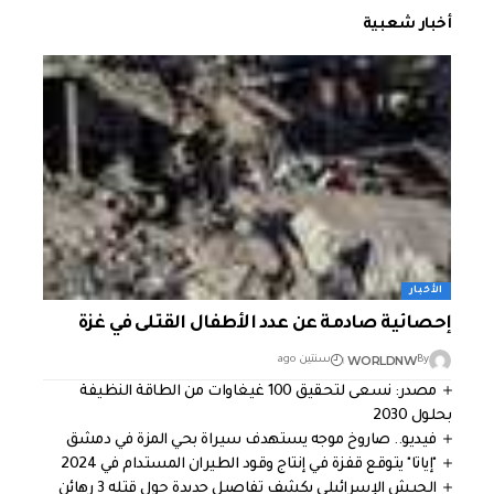
أخبار شعبية
الأخبار
إحصائية صادمة عن عدد الأطفال القتلى في غزة
WORLDNW
By
سنتين ago
مصدر: نسعى لتحقيق 100 غيغاوات من الطاقة النظيفة
بحلول 2030
فيديو.. صاروخ موجه يستهدف سيراة بحي المزة في دمشق
"إياتا" يتوقع قفزة في إنتاج وقود الطيران المستدام في 2024
الجيش الإسرائيلي يكشف تفاصيل جديدة حول قتله 3 رهائن