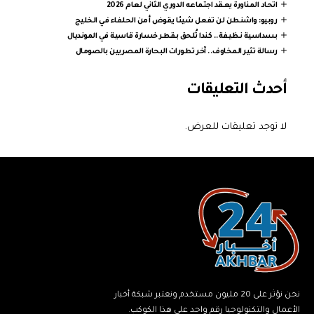
اتحاد المناورة يعقد اجتماعه الدوري الثاني لعام 2026
روبيو: واشنطن لن تفعل شيئا يقوض أمن الحلفاء في الخليج
بسداسية نظيفة.. كندا تُلحق بقطر خسارة قاسية في المونديال
رسالة تثير المخاوف.. آخر تطورات البحارة المصريين بالصومال
أحدث التعليقات
لا توجد تعليقات للعرض.
نحن نؤثر على 20 مليون مستخدم ونعتبر شبكة أخبار
الأعمال والتكنولوجيا رقم واحد على هذا الكوكب.