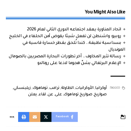
You Might Also Like
اتحاد المناورة يعقد اجتماعه الدوري الثاني لعام 2026
روبيو: واشنطن لن تفعل شيئا يقوض أمن الحلفاء في الخليج
بسداسية نظيفة.. كندا تُلحق بقطر خسارة قاسية في
المونديال
رسالة تثير المخاوف.. آخر تطورات البحارة المصريين بالصومال
الإعلام البرتغالي يشنّ هجوما لاذعا على رونالدو
أوكرانيا
,
الأوكرانيات
,
الطاولة
,
ترامب
,
توماهوك
,
زيلينسكي
,
TAGGED:
صواريخ
,
صواريخ توماهوك
,
على
,
عن
,
لقاء
,
يعلن
Facebook