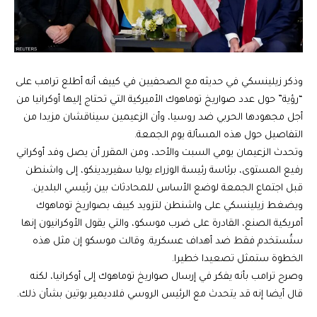
وذكر زيلينسكي في حديثه مع الصحفيين في كييف أنه أطلع ترامب على
“رؤية” حول عدد صواريخ توماهوك الأميركية التي تحتاج إليها أوكرانيا من
أجل مجهودها الحربي ضد روسيا، وأن الزعيمين سيناقشان مزيدا من
التفاصيل حول هذه المسألة يوم الجمعة.
وتحدث الزعيمان يومي السبت والأحد، ومن المقرر أن يصل وفد أوكراني
رفيع المستوى، برئاسة رئيسة الوزراء يوليا سفيريدينكو، إلى واشنطن
قبل اجتماع الجمعة لوضع الأساس للمحادثات بين رئيسي البلدين.
ويضغط زيلينسكي على واشنطن لتزويد كييف بصواريخ توماهوك
أمريكية الصنع، القادرة على ضرب موسكو، والتي يقول الأوكرانيون إنها
ستُستخدم فقط ضد أهداف عسكرية. وقالت موسكو إن مثل هذه
الخطوة ستمثل تصعيدا خطيرا.
وصرح ترامب بأنه يفكر في إرسال صواريخ توماهوك إلى أوكرانيا، لكنه
قال أيضا إنه قد يتحدث مع الرئيس الروسي فلاديمير بوتين بشأن ذلك.