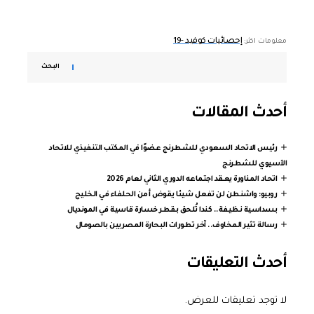
إحصائيات كوفيد -19
معلومات اكثر:
البحث
أحدث المقالات
رئيس الاتحاد السعودي للشطرنج عضوًا في المكتب التنفيذي للاتحاد
الآسيوي للشطرنج
اتحاد المناورة يعقد اجتماعه الدوري الثاني لعام 2026
روبيو: واشنطن لن تفعل شيئا يقوض أمن الحلفاء في الخليج
بسداسية نظيفة.. كندا تُلحق بقطر خسارة قاسية في المونديال
رسالة تثير المخاوف.. آخر تطورات البحارة المصريين بالصومال
أحدث التعليقات
لا توجد تعليقات للعرض.