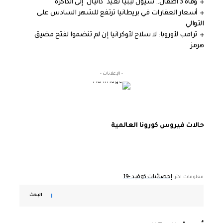
وفاة 3 أطفال.. سيول ليبيا تعيد "دانيال" إلى الذاكرة
أسعار العقارات في بريطانيا ترتفع للشهر السادس على
التوالي
ترامب لأوروبا: لا سلاح لأوكرانيا إن لم تنضموا لفتح مضيق
هرمز
- الإعلانات -
حالات فيروس كورونا العالمية
إحصائيات كوفيد -19
معلومات اكثر:
البحث