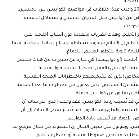
الصحية.
ومن المثير للاهتمام أن نتائج دراسة أجريت عام 2018 وجدت عدة اختلافات في مواضيع الكوابيس بين الجنسين.
ناتهن من كوابيس مثل العدوان الجسدي والمشاكل الصحية،
لحوادث.
لم الأحلام، وهناك نظريات متعددة حول أسباب أحلامنا. على
أحلام إن الأحلام موجودة ببساطة لإشباع رغباتنا اللاواعية. فيما
تيجة ثانوية للتطور الطبيعي للدماغ.
ن أحلامنا (أو كوابيسنا) هي عبارة عن تحذيرات من هلاك محتمل
منه الكوابيس بالفعل: صحتنا الجسدية والنفسية.
الأشخاص الذين تم تشخيصهم باضطرابات الصحة النفسية.
دى الدراسات إلى أن ما يصل إلى 70 في المئة من الأشخاص الذين يعانون من اضطراب ما بعد الصدمة
خرى يعانون من كوابيس مزمنة.
قد تُسبب زيادة الكوابيس. فقد وجدت إحدى الدراسات أن
سلبية والقلق ومدة النوم. كما تُشير بعض الأبحاث إلى أن
 الأدوية، قد تُسبب زيادة الكوابيس.
س، ويقولون على سبيل المثال إن السقوط من مكان مرتفع قد
ن المطاردة قد تعني ضغوطا نفسية أو اضطراب القلق.