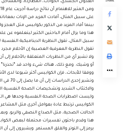
العدوان الجسدي، الحوادث، المطاردة، والمشاكل 
SHARE
على سبيل المثال، أفادت المزيد من الإناث بمعا
بينما أفاد المزيد من الذكور بكوابيس مثل العجز وا
هذا وما يزال أمام الباحثين الكثير ليتعلموه عن ع
سبيل المثال، تقول النظرية الديناميكية النفسية لل
تقول النظرية المعرفية العصبية إن الأحلام مجرد ن
ولا تشير أي من النظريات المتعلقة بالأحلام إلى أ
أو وشيك. ومع ذلك، هناك شيء واحد قد “تحذرنا” 
ووفقا للأبحاث، فإن الكوابيس أكثر شيوعا لدى 
وتشير إح
والاكتئاب الشديد وتشخيصات الصحة النفسية الأ
وليست اضطرابات الصحة النفسية وحدها هي التي 
الكوابيس ترتبط عادة بعوامل أخرى مثل المشاعر ال
الحالات الصحية، مثل الصداع النصفي والربو، وبعض
هذا وقدم باحثون تفسيرات محتملة لبعض الكوابي
يرمز إلى التوتر والقلق المستمر. ويشيرون إلى أ