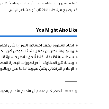
كما يفسرون مشاهدة جنازة أو حادث وفاة بأنها ترمز
قد يصبح مرتبطا بالاكتئاب أو مشاعر اليأس.
You Might Also Like
اتحاد المناورة يعقد اجتماعه الدوري الثاني لعام 2026
روبيو: واشنطن لن تفعل شيئا يقوض أمن الحلف
بسداسية نظيفة.. كندا تُلحق بقطر خسارة قاس
رسالة تثير المخاوف.. آخر تطورات البحارة الم
الإعلام البرتغالي يشنّ هجوما لاذعا على رونالدو
أبحاث
,
أخبار علمية
,
أن
,
الأحلام
,
الأحلام والكو
TAGGED: