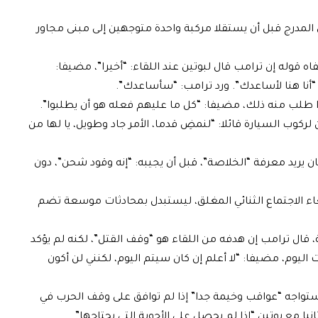
مدرج قبل أن يستقلا مركبة واحدة متوجهين إلى مبنى مجاور
 قوله إن ترامب قال لبوتين عند اللقاء: “أخيرا”، مضيفا:
 “أنا هنا لأساعدك”. ورد ترامب: “سأساعدك”.
إذا طلب منه ذلك، مضيفا: “كل ما عليهم فعله هو أن يطلبوا”.
لركوب السيارة قائلا: “لنمضِ قدما، الأمر جاد وطويل، يا لها من
ن يريد معرفة “الخلاصة”، قبل أن يجيبه: “إنه وقود شحن”، دون
اء الاجتماع الثنائي المغلق، ليستبدل بمحادثات موسعة تضم
قال ترامب إن هدفه من اللقاء هو “وقف القتل”، لكنه لم يؤكد
 اليوم، مضيفا: “لا أعلم إن كان سيتم اليوم، لكنني لن أكون
تواجه “عواقب وخيمة جدا” إذا لم توافق على وقف الحرب في
نيا مع بوتين “إذا لم يحصل على الأجوبة التي يحتاجها”.