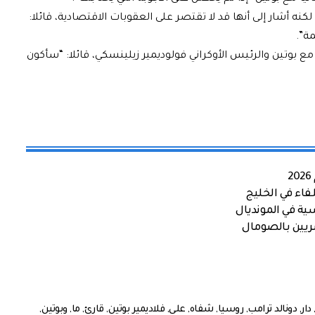
ه أشار إلى أنها قد لا تقتصر على العقوبات الاقتصادية، قائلا:
ة”.
مع بوتين والرئيس الأوكراني فولوديمير زيلينسكي، قائلا: “سأكون
اء في الخليج
ية في المونديال
صريين بالصومال
دار
,
دونالد ترامب
,
روسيا
,
شفاه
,
على
,
فلاديمير بوتين
,
قارئ
,
ما
,
وبوتين
,