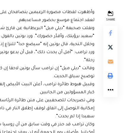
وأظهرت لقطات مصورة الزعيمين يتصافحان على ال
لعقد اجتماع موسع بحضور مساعديهم.
SHARE
ونقلت صحيفة “ديلي ميل” البريطانية عن قارئ شفاه
“سعيد برؤيتك، وأقدّر حضورك”. ورد بوتين بالقول:
وخلال التحية، قال بوتين إنه “سيضع حدا” للنزاع 
ورد ترامب: “آمل أن يحدث ذلك”، قبل أن يدعو بوتين 
رحلة”.
وقالت “ديلي ميل” إن ترامب سأل بوتين لاحقا إن كا
توضيح سياق الحديث.
وقبيل هبوط طائرة ترامب، أعلن البيت الأبيض إلغ
كبار المسؤولين من الجانبين.
وفي تصريحات للصحفيين على متن طائرة الرئاسة، 
إمكانية التوصل إلى اتفاق لوقف إطلاق النار في ذات
سعيدا إذا لم يحدث”.
وكان ترامب قد حذر في وقت سابق من أن روسيا س
أوكرانيا. وأضاف يوم الجمعة أنه لن يعقد اجتماعا ثا