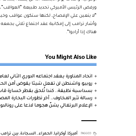
ورفض الرئيس الأميركي تحديد طبيعة “العواقب”، لكن
“لا يتعين علي الإفصاح، لكنها ستكون عواقب وخيم
وأشار ترامب إلى إمكانية عقد اجتماع ثلاثي يجمعه 
هناك إذا أرادوا”.
You Might Also Like
اتحاد المناورة يعقد اجتماعه الدوري الثاني لعام 2026
روبيو: واشنطن لن تفعل شيئا يقوض أمن الحلف
بسداسية نظيفة.. كندا تُلحق بقطر خسارة قاس
رسالة تثير المخاوف.. آخر تطورات البحارة الم
الإعلام البرتغالي يشنّ هجوما لاذعا على رونالدو
أميركا
,
أوكرانيا
,
الحمراء.
,
السجادة
,
بين
,
ترامب
,
TAGGED: