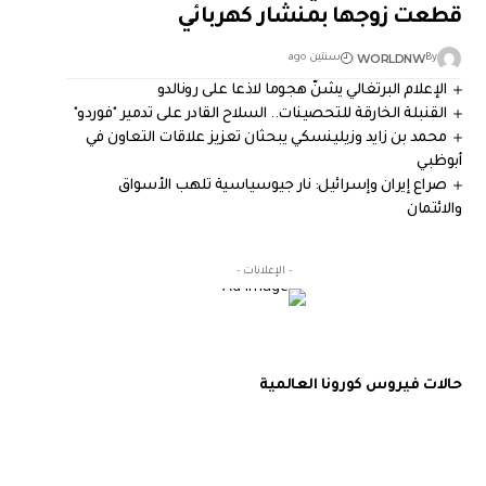
قطعت زوجها بمنشار كهربائي
WORLDNW
By
سنتين ago
الإعلام البرتغالي يشنّ هجوما لاذعا على رونالدو
القنبلة الخارقة للتحصينات.. السلاح القادر على تدمير "فوردو"
محمد بن زايد وزيلينسكي يبحثان تعزيز علاقات التعاون في
أبوظبي
صراع إيران وإسرائيل: نار جيوسياسية تلهب الأسواق
والائتمان
- الإعلانات -
حالات فيروس كورونا العالمية