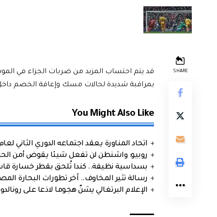
قد يتم احتساب المزيد من ضربات الجزاء في الموس
SHARE
بمراقبة شديدة لحالات مسك وإعاقة الخصم داخل
You Might Also Like
اتحاد المناورة يعقد اجتماعه الدوري الثاني لعام 2026
روبيو: واشنطن لن تفعل شيئا يقوض أمن الحلف
بسداسية نظيفة.. كندا تُلحق بقطر خسارة قاس
رسالة تثير المخاوف.. آخر تطورات البحارة الم
الإعلام البرتغالي يشنّ هجوما لاذعا على رونالدو