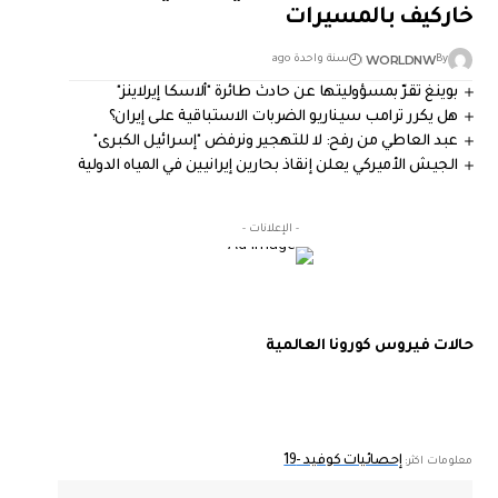
خاركيف بالمسيرات
WORLDNW
By
سنة واحدة ago
بوينغ تقرّ بمسؤوليتها عن حادث طائرة "ألاسكا إيرلاينز"
هل يكرر ترامب سيناريو الضربات الاستباقية على إيران؟
عبد العاطي من رفح: لا للتهجير ونرفض "إسرائيل الكبرى"
الجيش الأميركي يعلن إنقاذ بحارين إيرانيين في المياه الدولية
- الإعلانات -
حالات فيروس كورونا العالمية
إحصائيات كوفيد -19
معلومات اكثر: