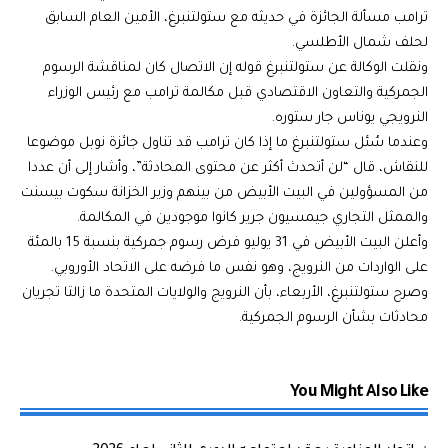
ترامب مسألة الجائزة في حديثه مع ستولتنبرغ، الأمين العام السابق
لحلف شمال الأطلسي.
ونقلت الوكالة عن ستولتنبرغ قوله إن الاتصال كان لمناقشة الرسوم
الجمركية والتعاون الاقتصادي قبل مكالمة ترامب مع رئيس الوزراء
النرويجي يوناس جار ستوره.
وعندما سُئل ستولتنبرغ ما إذا كان ترامب قد تناول جائزة نوبل موضوعا
للنقاش، قال “لن أتحدث أكثر عن محتوى المحادثة”، وأشار إلى أن عددا
من المسؤولين في البيت الأبيض من بينهم وزير الخزانة سكوت بيسنت
والممثل التجاري جيمسيون جرير كانوا موجودين في المكالمة.
وأعلن البيت الأبيض في 31 يوليو فرض رسوم جمركية بنسبة 15 بالمئة
على الواردات من النرويج، وهو نفس ما فرضه على الاتحاد الأوروبي.
وصرح ستولتنبرغ، الأربعاء، بأن النرويج والولايات المتحدة ما زالتا تجريان
محادثات بشأن الرسوم الجمركية.
You Might Also Like