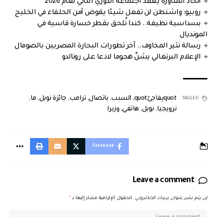
اتحاد المناورة يعقد اجتماعه الدوري الثاني لعام 2026
روبيو: واشنطن لن تفعل شيئا يقوض أمن الحلفاء في الخليج
بسداسية نظيفة.. كندا تُلحق بقطر خسارة قاسية في
المونديال
رسالة تثير المخاوف.. آخر تطورات البحارة المصريين بالصومال
الإعلام البرتغالي يشنّ هجوما لاذعا على رونالدو
quotيفاجئquot
,
السبب
,
باتصال
,
ترامب
,
جائزة نوبل
,
ما
,
TAGGED:
نرويجيا
,
نوبل
,
هاتفي
,
وزيرا
Facebook
Leave a comment
لن يتم نشر عنوان بريدك الإلكتروني.
الحقول الإلزامية مشار إليها بـ
*