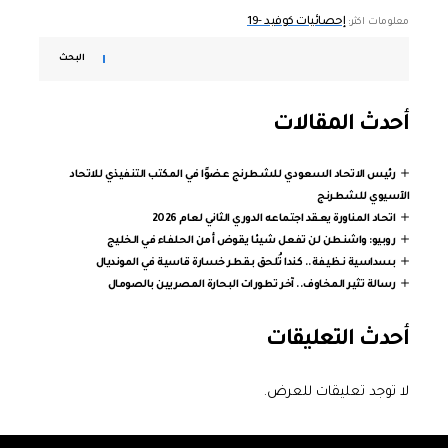
إحصائيات كوفيد -19
معلومات اكثر:
البحث
أحدث المقالات
رئيس الاتحاد السعودي للشطرنج عضوًا في المكتب التنفيذي للاتحاد
الآسيوي للشطرنج
اتحاد المناورة يعقد اجتماعه الدوري الثاني لعام 2026
روبيو: واشنطن لن تفعل شيئا يقوض أمن الحلفاء في الخليج
بسداسية نظيفة.. كندا تُلحق بقطر خسارة قاسية في المونديال
رسالة تثير المخاوف.. آخر تطورات البحارة المصريين بالصومال
أحدث التعليقات
لا توجد تعليقات للعرض.