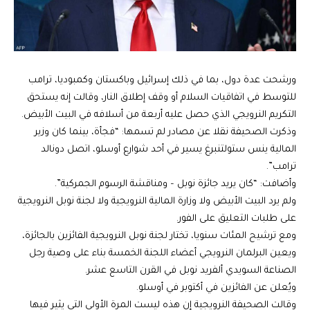
ورشحت عدة دول، بما في ذلك إسرائيل وباكستان وكمبوديا، ترامب
للتوسط في اتفاقيات السلام أو وقف إطلاق النار، وقالت إنه يستحق
التكريم النرويجي الذي حصل عليه أربعة من أسلافه في البيت الأبيض.
وذكرت الصحيفة ‭‭‬‬‬نقلا عن مصادر لم تسمها: “فجأة، بينما كان وزير
المالية ينس ستولتنبرغ يسير في أحد شوارع أوسلو، اتصل دونالد
ترامب”.
وأضافت: “كان يريد جائزة نوبل – ومناقشة الرسوم الجمركية”.
ولم يرد البيت الأبيض ولا وزارة المالية النرويجية ولا لجنة نوبل النرويجية
على طلبات التعليق على الفور.
ومع ترشيح المئات سنويا، تختار لجنة نوبل النرويجية الفائزين بالجائزة،
ويعين البرلمان النرويجي أعضاء اللجنة الخمسة بناء على وصية رجل
الصناعة السويدي ألفريد نوبل في القرن التاسع عشر.
ويُعلن عن الفائزين في أكتوبر في أوسلو.
وقالت الصحيفة النرويجية إن هذه ليست المرة الأولى التي يثير فيها