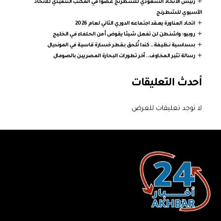
رئيس الاتحاد السعودي للشطرنج عضوًا في المكتب التنفيذي للاتحاد
الآسيوي للشطرنج
اتحاد المناورة يعقد اجتماعه الدوري الثاني لعام 2026
روبيو: واشنطن لن تفعل شيئا يقوض أمن الحلفاء في الخليج
بسداسية نظيفة.. كندا تُلحق بقطر خسارة قاسية في المونديال
رسالة تثير المخاوف.. آخر تطورات البحارة المصريين بالصومال
أحدث التعليقات
لا توجد تعليقات للعرض.