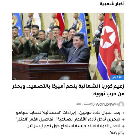
أخبار شعبية
الأخبار
زعيم كوريا الشمالية يتهم أميركا بالتصعيد..ويحذر
من حرب نووية
WORLDNW
By
سنتين ago
بعد اغتيال قادة حوثيين.. إجراءات "استثنائية" لحماية نتنياهو
البحرين تدخل نادي "الأقمار الصناعية".. تفاصيل القمر "المنذر"
العدل الدولية تعقد جلسة استماع حول تهم لإسرائيل
بـ"الإبادة"