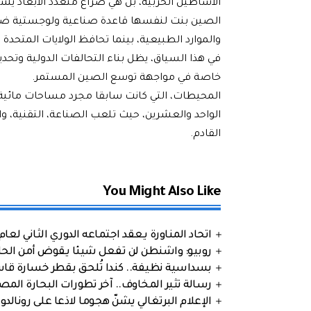
الأساطيل الحربية، بل هي صراع متعدد الأبعاد يشمل
الصين بنت لنفسها قاعدة صناعية ولوجستية ضخمة 
والموارد الطبيعية، بينما تحافظ الولايات المتحدة
في هذا السياق، يظل بناء التحالفات الدولية وتح
خاصة في مواجهة توسع الصين المستمر.
المحيطات، التي كانت سابقا مجرد مساحات مائية،
الواحد والعشرين، حيث تلعب الصناعة، التقنية، و
القادم.
You Might Also Like
اتحاد المناورة يعقد اجتماعه الدوري الثاني لعام 2026
روبيو: واشنطن لن تفعل شيئا يقوض أمن الحلف
بسداسية نظيفة.. كندا تُلحق بقطر خسارة قاس
رسالة تثير المخاوف.. آخر تطورات البحارة الم
الإعلام البرتغالي يشنّ هجوما لاذعا على رونالدو