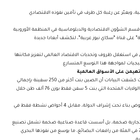
ية، ويعبّر عن رغبة كل طرف في تأمين نفوذه الاقتصادي
 قسم الشؤون الاقتصادية والدبلوماسية في المنظمة الأوروبية
 على قناة “سكاي نيوز عربية”، لتكشف أبعادا جديدة
في استغلال ظروف وتحديات الاقتصاد العالمي لتعزيز مكانتها
تيجيات لمواجهة هذا التوسع المتسارع.
تهيمن على الأسواق العالمية
يبدأ الصراع البحري من نقطة القوة الصناعية، حيث كشفت البيانات أن الصين بنت أكثر من 250 سفينة بإجمالي
14 مليون طن في 2024، متفوقة بشكل كبير على الولايات المتحدة التي بنت 5 سفن فقط بوزن 76 ألف طن خلال
ويمتلك قطاع بناء السفن الصيني أكثر من 300 حوض بناء تحت إشراف الدولة، مقابل 4 أحواض نشطة فقط في
فن تجارية ضخمة، بل أسست قاعدة صناعية ضخمة تشمل تصنيع
96 في المئة من حاويات الشحن الجافة عالميا و70 في المئة من رافعات البضائع، ما يوسع من نفوذها البحري
ة.