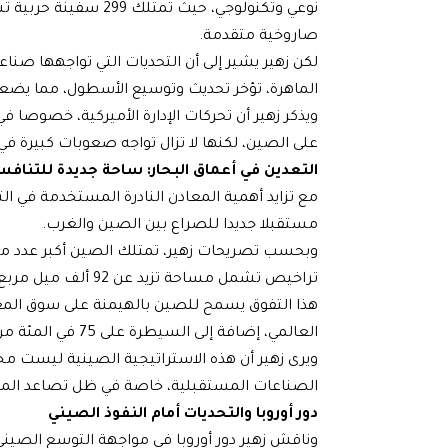
نوعي وتكنولوجي، حيث ت
صاروخية متقدمة.
لكن زهير يشير إلى أن التحديات التي تواجهها صناع
الماهرة، تؤخر تحديث وتوسيع الأسطول، مما يضعف
ويذكر زهير أن تحركات الإدارة الأميركية، خصوصا ف
على الصين، لكنها لا تزال تواجه صعوبات كبيرة في
التعدين في أعماق البحار: ساحة جديدة للتناف
مع تزايد أهمية المعادن النادرة المستخدمة في ال
مستقبلا جديدا للصراع بين الصين والغرب.
تراخيص تشمل مساحة تزيد عن 92 ألف ميل مربع، مما يمنحها تفوقا في الحصول على الموارد المعدنية الحيوية.
العالمي، إضافة إلى السيطرة على 75 في المئة من إنتاج بطاريات الليثيوم.
ويرى زهير أن هذه الاستراتيجية الصينية ليست مج
الصناعات المستقبلية، خاصة في ظل تصاعد المناف
دور أوروبا والتحديات أمام النفوذ الصيني
وناقش زهير دور أوروبا في مواجهة التوسع الصيني، 