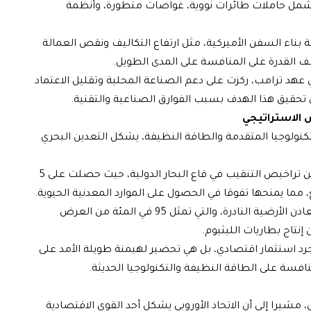
متلك 299 سفينة حربية تشمل حاملات طائرات نووية، غواصات متطورة، وأنظمة
ة بناء السفن الأميركية، مثل ارتفاع التكاليف ونقص العمالة
 القدرة على المنافسة على المدى الطويل.
ي عهد ترامب، ركزت على دعم الصناعة المحلية وتقليل الاعتماد
 تحقيق هذا الهدف بسبب الفوارق الصناعية والتقنية.
س الاستراتيجي
تكنولوجيا المتقدمة والطاقة النظيفة، يشكل التعدين البحري
وبحسب تصريحات زهير، تمتلك الصين أكبر عدد من تراخيص التنقيب في قاع البحار الدولية، حيث حصلت على 5
هذا التفوق يسمح للصين بالهيمنة على سوق المعادن الأرضية النادرة، والتي تمثل 95 في المئة من العرض
رد استثمار اقتصادي، بل هي تحضير لهيمنة طويلة الأمد على
سة على الطاقة النظيفة والتكنولوجيا الحديثة.
مشيرا إلى أن الاتحاد الأوروبي يشكل أحد القوى الاقتصادية