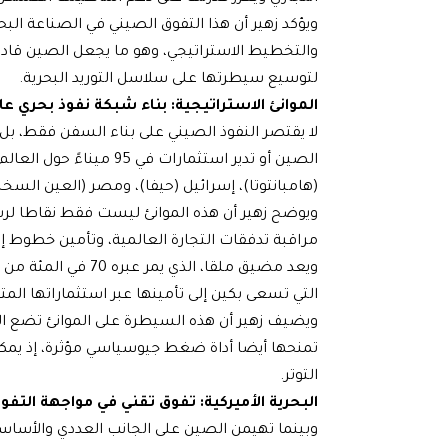
ويؤكد زهير أن هذا التفوق الصيني في الصناعة ال
والتخطيط الاستراتيجي، وهو ما يجعل الصين قادرة 
لتوسيع سيطرتها على سلاسل التوريد البحرية.
الموانئ الاستراتيجية: بناء شبكة نفوذ بحري عا
لا يقتصر النفوذ الصيني على بناء السفن فقط، بل 
الصين أو تدير استثمارات ف
(هامبانتوتا)، إسرائيل (حيفا)، ومصر (العين السخن
ويوضح زهير أن هذه الموانئ ليست فقط نقاطا لر
مراقبة تدفقات التجارة العالمية، وتأمين خطوط إم
ويعد مضيق ملقا، الذ
التي تسعى بكين إلى تأمينها عبر استثماراتها المتزا
ويضيف زهير أن هذه السيطرة على الموانئ تضع ا
تمنحها أيضا أداة ضغط جيوسياسي مؤثرة، إذ يمكن 
التوتر.
البحرية الأميركية: تفوق تقني في مواجهة التفو
وبينما تهيمن الصين على الجانب العددي والأساسي