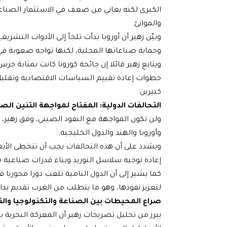
الكبرى لكنه يعاني من ضعف في الاستثمار الصنا
والموانئ.
وبيّن زهير أن أوروبا بدأت تلجأ إلى الأدوات التش
وحماية صناعاتها المحلية، لكنها تواجه صعوبة في 
ويتابع زهير قائلا إن جائحة كورونا كانت بمثابة جر
خطوات إعادة تقييم السياسات الاقتصادية وتقليل 
كبيرين.
التحالفات الدولية: المفتاح لمواجهة التنين الص
ولن تكون المواجهة مع النفوذ الصيني، وفق زهير، 
وأوروبا والهند والدول الخليجية.
ويشدد على أن هذه التحالفات يجب أن تتخطى الأب
إعادة توجيه سلاسل التوريد وبناء قدرات صناعية 
كما يشير إلى أن الدول النامية تلعب دورا محوريا
لتعزيز نفوذها، وهو ما يتطلب من الغرب تقديم بدائ
صراع المحيطات بين الصناعة والتكنولوجيا والت
يبرز من تحليل تصريحات زهير أن المعركة البحرية