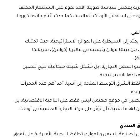
بحرية يعكس سياسة طويلة الأمد تقوم على الاستثمار المكثف
على استغلال الأزمات العالمية، كما حدث أثناء جائحة كورونا،
لمي
يمتد إلى السيطرة على الموانئ الاستراتيجية، حيث تمتلك
ي 95 ميناءً حول العالم، من بينها موانئ رئيسية في ماليزيا (كوانتن)، سريلانكا
ة).
سو السفن التجارية، بل تشكل شبكة متكاملة تتيح للصين
دادها الاستراتيجية.
ي يمر عبره 70 في المئة من نفط الشرق الأوسط المتجه إلى آسيا، أحد أهم هذه الممرات
يدة.
لصين في موقع مهيمن ليس فقط على الناحية الاقتصادية، بل
لهذه الشبكة أن تؤثر على حركة التجارة العالمية في أوقات
ق العددي
 لصناعة السفن والموانئ، تحافظ البحرية الأميركية على تفوق