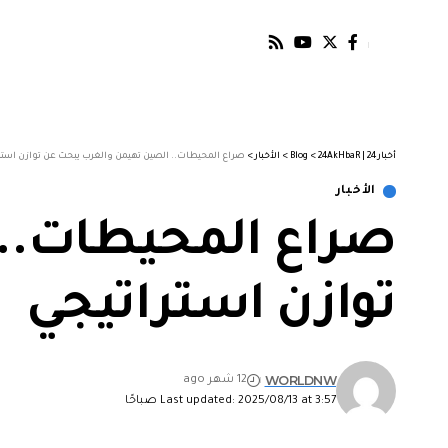
أخبار 24 | 24AkHbaR
>
Blog
>
الأخبار
>
صراع المحيطات.. الصين تهيمن والغرب يبحث عن توازن استر
الأخبار
صراع المحيطات..
توازن استراتيجي
WORLDNW
12 شهر ago
Last updated: 2025/08/13 at 3:57 صباحًا