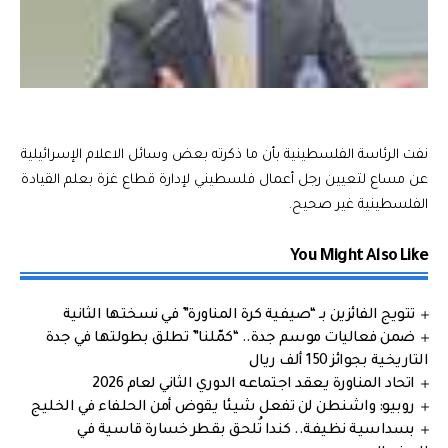
نفت الرئاسة الفلسطينية بأن ما ذكرته بعض وسائل الاعلام الإسرائيلية
عن مساع لتعيين رجل أعمال فلسطيني لإدارة قطاع غزة بعلم القيادة
الفلسطينية غير صحيح.
You Might Also Like
تتويج الفائزين بـ “صيفية كرة المناورة” في نسختها الثانية
ضمن فعاليات موسم جدة.. “كمّلنا” تطلق بطولتها في جدة
التاريخية بجوائز 150 ألف ريال
اتحاد المناورة يعقد اجتماعه الدوري الثاني لعام 2026
روبيو: واشنطن لن تفعل شيئا يقوض أمن الحلفاء في الخليج
بسداسية نظيفة.. كندا تُلحق بقطر خسارة قاسية في