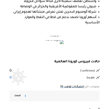
واشنطن تقصف سفينة أخرى قبالة سواحل فنزويلا
جيبوتي رئيسا للمفوضية الأفريقية والجزائر في الوصافة
شركة ألومنيوم البحرين تعلن تعرض منشآتها لهجوم إيراني
أسهم أوروبا تصعد بدعم من قطاعي النفط والموارد
الأساسية
- الإعلانات -
حالات فيروس كورونا العالمية
0
Confirmed
0
Death
إحصائيات كوفيد -19
معلومات اكثر:
البحث