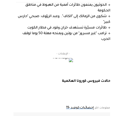
الحوثيون يمنعون طائرات أممية من الهبوط في مناطق
الحكومة
شكوى من الزمالك إلى "الكاف".. وعبد الرؤوف: صبحي "حارس
كبير"
طائرات مسيّرة تستهدف خزان وقود في مطار الكويت
ترامب "غير مسرور" من بوتين ويمنحه مهلة 50 يوما لوقف
الحرب
- الإعلانات -
حالات فيروس كورونا العالمية
إحصائيات كوفيد -19
معلومات اكثر: