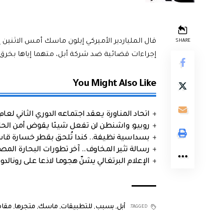
قال الملياردير الأميركي إيلون ماسك أمس الاثنين
SHARE
إجراءات قضائية ضد شركة أبل، متهما إياها بخرق 
You Might Also Like
اتحاد المناورة يعقد اجتماعه الدوري الثاني لعام 2026
روبيو: واشنطن لن تفعل شيئا يقوض أمن الحلف
بسداسية نظيفة.. كندا تُلحق بقطر خسارة قاس
رسالة تثير المخاوف.. آخر تطورات البحارة الم
الإعلام البرتغالي يشنّ هجوما لاذعا على رونالدو
أبل
,
بسبب
,
للتطبيقات
,
ماسك
,
متجرها
,
مقاض
TAGGED: