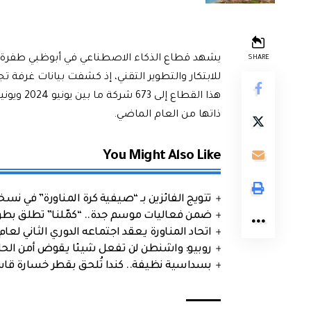
يشهد قطاع الذكاء الاصطناعي في أبوظبي طفرة ن
SHARE
للابتكار والتطوير التقني، إذ كشفت بيانات غرفة
ذاتها من العام الماضي.
You Might Also Like
تتويج الفائزين بـ “صيفية كرة المناورة” في نسخت
ضمن فعاليات موسم جدة.. “كمّلنا” تطلق بطولتها في جد
اتحاد المناورة يعقد اجتماعه الدوري الثاني لعام 2026
روبيو: واشنطن لن تفعل شيئا يقوض أمن الحلف
بسداسية نظيفة.. كندا تُلحق بقطر خسارة قاس